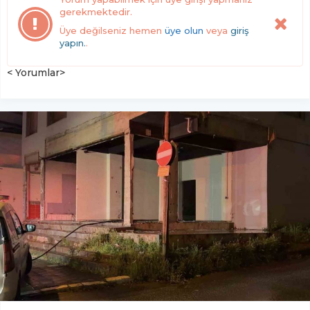
gerekmektedir.
Üye değilseniz hemen
üye olun
veya
giriş
yapın.
.
< Yorumlar>