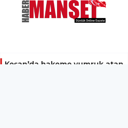
Keşan’da hakeme yumruk atan
futbolcu gözaltına alındı
SPOR
03 Mayıs 2026 - 22:21
21
Edirne’nin Keşan ilçesinde oynanan Edirne 2. Amatör
Lig karşılaşmasında yedek kulübesinden çıkan
Beyendikspor futbolcu B.Y’nin, hakem Mert Kunt’a