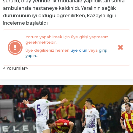
sürücü, olay yerinde ilk müdahale yapıldıktan sonra
ambulansla hastaneye kaldırıldı. Yaralının sağlık
durumunun iyi olduğu öğrenilirken, kazayla ilgili
inceleme başlatıldı
Yorum yapabilmek için üye girişi yapmanız
gerekmektedir.
Üye değilseniz hemen
üye olun
veya
giriş
yapın.
.
< Yorumlar>