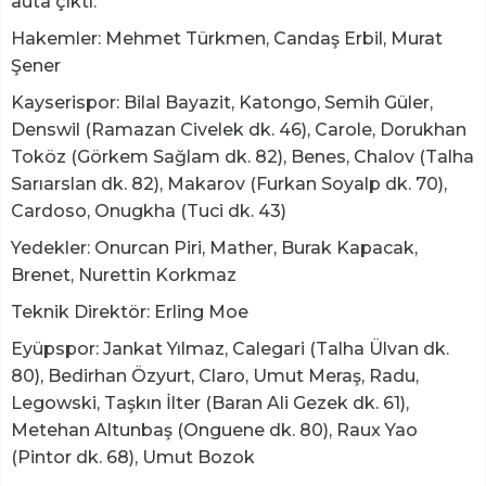
auta çıktı.
Hakemler: Mehmet Türkmen, Candaş Erbil, Murat
Şener
Kayserispor: Bilal Bayazit, Katongo, Semih Güler,
Denswil (Ramazan Civelek dk. 46), Carole, Dorukhan
Toköz (Görkem Sağlam dk. 82), Benes, Chalov (Talha
Sarıarslan dk. 82), Makarov (Furkan Soyalp dk. 70),
Cardoso, Onugkha (Tuci dk. 43)
Yedekler: Onurcan Piri, Mather, Burak Kapacak,
Brenet, Nurettin Korkmaz
Teknik Direktör: Erling Moe
Eyüpspor: Jankat Yılmaz, Calegari (Talha Ülvan dk.
80), Bedirhan Özyurt, Claro, Umut Meraş, Radu,
Legowski, Taşkın İlter (Baran Ali Gezek dk. 61),
Metehan Altunbaş (Onguene dk. 80), Raux Yao
(Pintor dk. 68), Umut Bozok