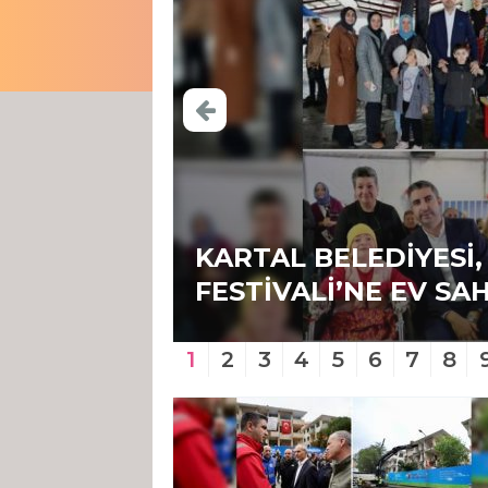
KARTAL BELEDİYESİ,
IYOR
FESTİVALİ’NE EV SAH
1
2
3
4
5
6
7
8