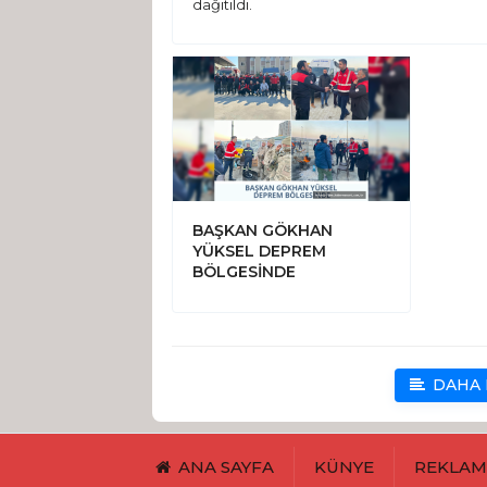
dağıtıldı.
BAŞKAN GÖKHAN
YÜKSEL DEPREM
BÖLGESİNDE
DAHA 
ANA SAYFA
KÜNYE
REKLA