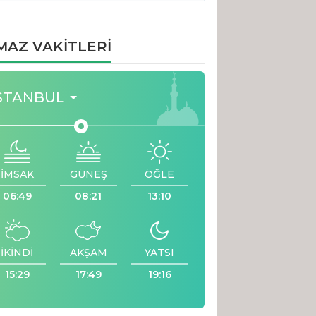
MAZ VAKİTLERİ
STANBUL
İMSAK
GÜNEŞ
ÖĞLE
06:49
08:21
13:10
İKİNDİ
AKŞAM
YATSI
15:29
17:49
19:16