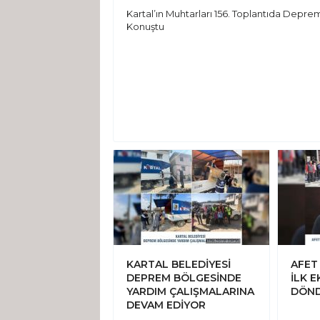
Kartal’ın Muhtarları 156. Toplantıda Depre
Konuştu
KARTAL BELEDİYESİ
AFET
DEPREM BÖLGESİNDE
İLK E
YARDIM ÇALIŞMALARINA
DÖN
DEVAM EDİYOR