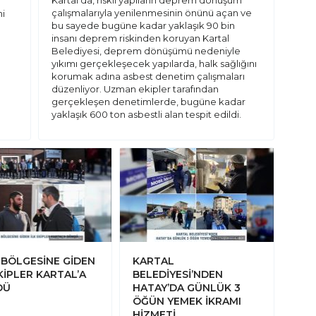
Kartal’da, riskli yapıların deprem dönüşüm
çalışmalarıyla yenilenmesinin önünü açan ve
mi
bu sayede bugüne kadar yaklaşık 90 bin
insanı deprem riskinden koruyan Kartal
Belediyesi, deprem dönüşümü nedeniyle
yıkımı gerçekleşecek yapılarda, halk sağlığını
korumak adına asbest denetim çalışmaları
düzenliyor. Uzman ekipler tarafından
gerçekleşen denetimlerde, bugüne kadar
yaklaşık 600 ton asbestli alan tespit edildi.
 BÖLGESİNE GİDEN
KARTAL
KİPLER KARTAL’A
BELEDİYESİ’NDEN
DÜ
HATAY’DA GÜNLÜK 3
ÖĞÜN YEMEK İKRAMI
HİZMETİ