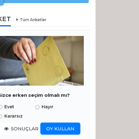
KET
Tüm Anketler
Sizce erken seçim olmalı mı?
Evet
Hayır
Kararsız
SONUÇLAR
OY KULLAN