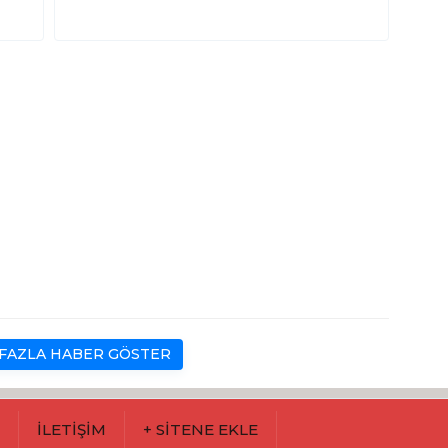
FAZLA HABER GÖSTER
M
İLETİŞİM
+ SİTENE EKLE