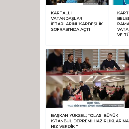
KARTALLI
KART
VATANDAŞLAR
BELE
İFTARLARINI ‘KARDEŞLİK
RAMA
SOFRASI’NDA AÇTI
VATA
VE T
BAŞKAN YÜKSEL; ”OLASI BÜYÜK
İSTANBUL DEPREMİ HAZIRLIKLARINA
HIZ VERDİK “