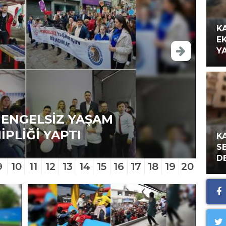
K
E
Y
 ENGELSİZ YAŞAM
İPLİĞİ YAPTI
KA
K
S
D
9
10
11
12
13
14
15
16
17
18
19
20