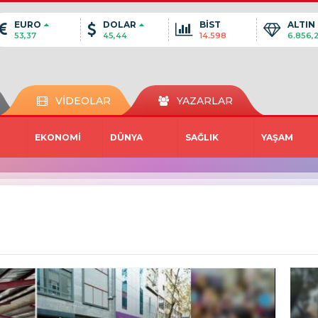
EURO
DOLAR
BİST
ALTIN
53,37
45,44
14.598
6.856,
VİDEOLAR
YAZARLAR
EKONOMİ
DÜNYA
SAĞLIK
YAŞAM