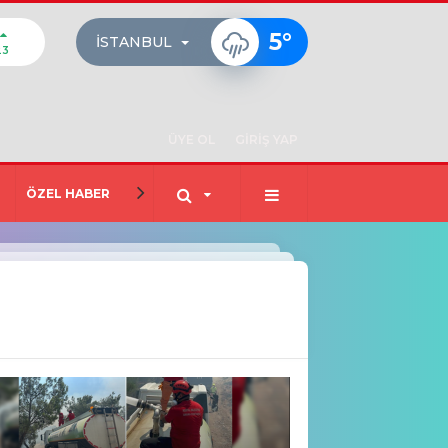
5
°
İSTANBUL
23
ÜYE OL
GİRİŞ YAP
ÖZEL HABER
EĞİTİM
TEKNOLOJİ
MAGAZİN