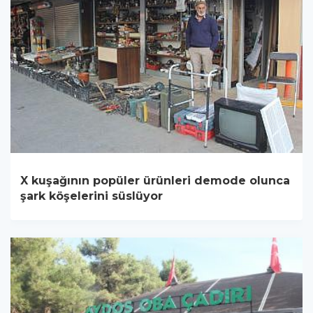
X kuşağının popüler ürünleri demode olunca
şark köşelerini süslüyor