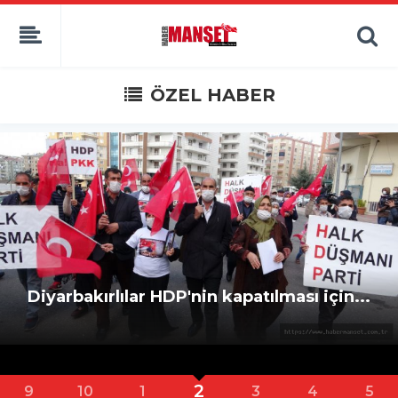
ÖZEL HABER
n...
Vatan Partisi Şehitlerinin yanında
3
10
1
2
4
5
6