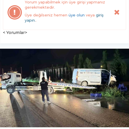
Yorum yapabilmek için üye girişi yapmanız
gerekmektedir.
Üye değilseniz hemen
üye olun
veya
giriş
yapın.
.
< Yorumlar>