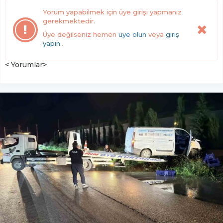
Yorum yapabilmek için üye girişi yapmanız
gerekmektedir.
Üye değilseniz hemen
üye olun
veya
giriş
yapın.
.
< Yorumlar>