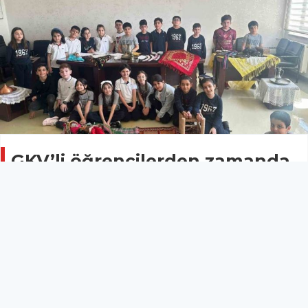
GKV’li öğrencilerden zamanda
yolculuk sergisi
GAZİANTEP
02 Mayıs 2026 - 12:50
18
Gaziantep Kolej Vakfı Özel Okullarında öğrenciler
tarafından açılışı gerçekleştirilen "Geçmişten