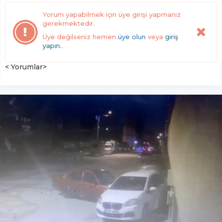
Yorum yapabilmek için üye girişi yapmanız
gerekmektedir.
Üye değilseniz hemen
üye olun
veya
giriş
yapın.
.
< Yorumlar>