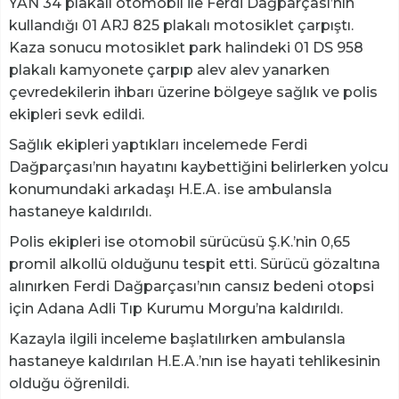
YAN 34 plakalı otomobil ile Ferdi Dağparçası’nın
kullandığı 01 ARJ 825 plakalı motosiklet çarpıştı.
Kaza sonucu motosiklet park halindeki 01 DS 958
plakalı kamyonete çarpıp alev alev yanarken
çevredekilerin ihbarı üzerine bölgeye sağlık ve polis
ekipleri sevk edildi.
Sağlık ekipleri yaptıkları incelemede Ferdi
Dağparçası’nın hayatını kaybettiğini belirlerken yolcu
konumundaki arkadaşı H.E.A. ise ambulansla
hastaneye kaldırıldı.
Polis ekipleri ise otomobil sürücüsü Ş.K.’nin 0,65
promil alkollü olduğunu tespit etti. Sürücü gözaltına
alınırken Ferdi Dağparçası’nın cansız bedeni otopsi
için Adana Adli Tıp Kurumu Morgu’na kaldırıldı.
Kazayla ilgili inceleme başlatılırken ambulansla
hastaneye kaldırılan H.E.A.’nın ise hayati tehlikesinin
olduğu öğrenildi.