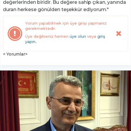
değerlerinden biridir. Bu değere sahip çıkan, yanında
duran herkese gönülden teşekkür ediyorum."
Yorum yapabilmek için üye girişi yapmanız
gerekmektedir.
Üye değilseniz hemen
üye olun
veya
giriş
yapın.
.
< Yorumlar>