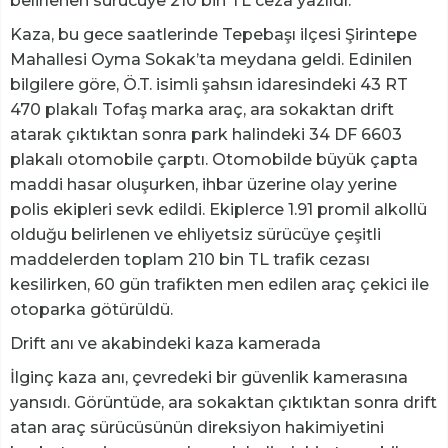
belirlenen sürücüye 210 bin TL ceza yazıldı.
Kaza, bu gece saatlerinde Tepebaşı ilçesi Şirintepe
Mahallesi Oyma Sokak’ta meydana geldi. Edinilen
bilgilere göre, Ö.T. isimli şahsın idaresindeki 43 RT
470 plakalı Tofaş marka araç, ara sokaktan drift
atarak çıktıktan sonra park halindeki 34 DF 6603
plakalı otomobile çarptı. Otomobilde büyük çapta
maddi hasar oluşurken, ihbar üzerine olay yerine
polis ekipleri sevk edildi. Ekiplerce 1.91 promil alkollü
olduğu belirlenen ve ehliyetsiz sürücüye çeşitli
maddelerden toplam 210 bin TL trafik cezası
kesilirken, 60 gün trafikten men edilen araç çekici ile
otoparka götürüldü.
Drift anı ve akabindeki kaza kamerada
İlginç kaza anı, çevredeki bir güvenlik kamerasına
yansıdı. Görüntüde, ara sokaktan çıktıktan sonra drift
atan araç sürücüsünün direksiyon hakimiyetini