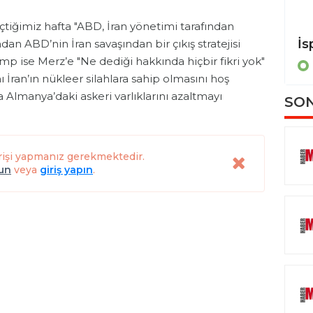
tiğimiz hafta "ABD, İran yönetimi tarafından
Almanya Dışişleri Bakanı Wadephul, İran Dışişleri Bakanı Arakçi ile görüştü
dan ABD’nin İran savaşından bir çıkış stratejisi
mp ise Merz’e "Ne dediği hakkında hiçbir fikri yok"
POLİTİKA
 İran’ın nükleer silahlara sahip olmasını hoş
Almanya’daki askeri varlıklarını azaltmayı
SON
rişi yapmanız gerekmektedir.
lun
veya
giriş yapın
.