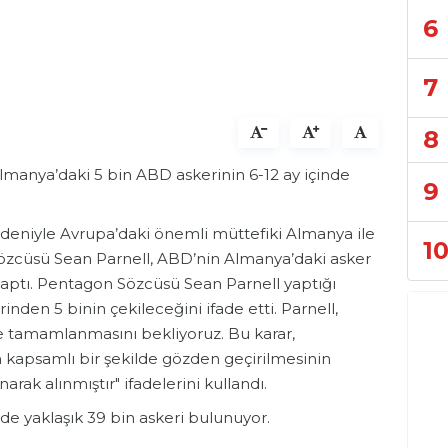
6
7
8
anya’daki 5 bin ABD askerinin 6-12 ay içinde
9
edeniyle Avrupa’daki önemli müttefiki Almanya ile
1
Sözcüsü Sean Parnell, ABD’nin Almanya’daki asker
 yaptı. Pentagon Sözcüsü Sean Parnell yaptığı
den 5 binin çekileceğini ifade etti. Parnell,
 tamamlanmasını bekliyoruz. Bu karar,
n kapsamlı bir şekilde gözden geçirilmesinin
arak alınmıştır" ifadelerini kullandı.
de yaklaşık 39 bin askeri bulunuyor.