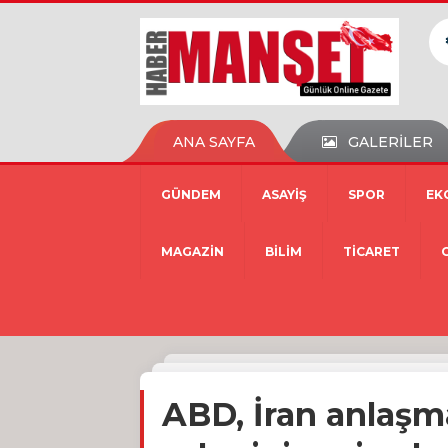
ANA SAYFA
GALERİLER
GÜNDEM
ASAYİŞ
SPOR
EK
MAGAZİN
BİLİM
TİCARET
ABD, İran anlaşm