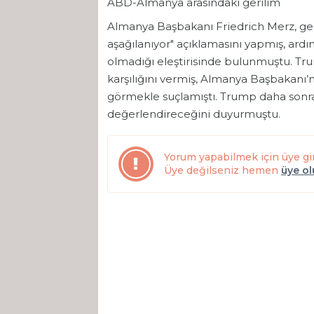
ABD-Almanya arasındaki gerilim
Almanya Başbakanı Friedrich Merz, geç
aşağılanıyor" açıklamasını yapmış, ardın
olmadığı eleştirisinde bulunmuştu. Tru
karşılığını vermiş, Almanya Başbakanı’nı
görmekle suçlamıştı. Trump daha sonra 
değerlendireceğini duyurmuştu.
Yorum yapabilmek için üye gi
Üye değilseniz hemen
üye o