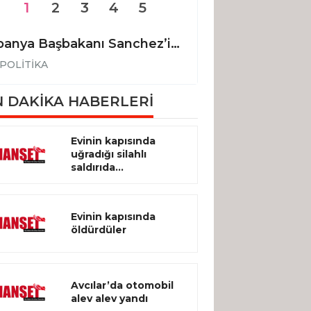
1
2
3
4
5
İspanya Başbakanı Sanchez’in uçağı Ankara’ya acil iniş yaptı
POLİTİKA
POLİTİKA
 DAKİKA HABERLERİ
Evinin kapısında
uğradığı silahlı
saldırıda...
Evinin kapısında
öldürdüler
Avcılar’da otomobil
alev alev yandı