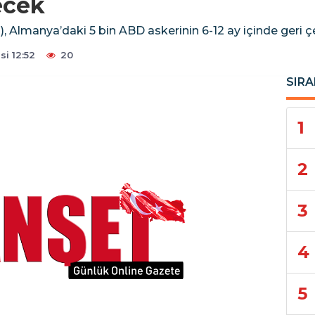
ecek
Almanya’daki 5 bin ABD askerinin 6-12 ay içinde geri çe
i 12:52
20
SIRA
1
2
3
4
5