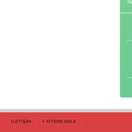
İ
M
İLETİŞİM
+ SİTENE EKLE