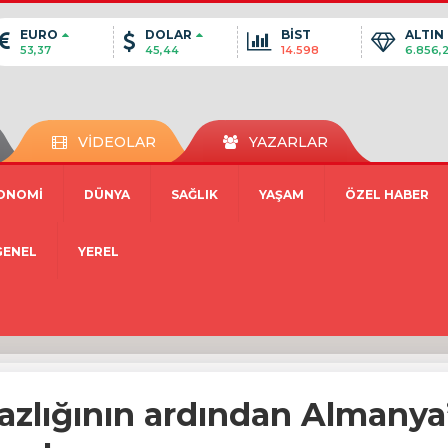
EURO
DOLAR
BİST
ALTIN
53,37
45,44
14.598
6.856,
VİDEOLAR
YAZARLAR
ONOMİ
DÜNYA
SAĞLIK
YAŞAM
ÖZEL HABER
GENEL
YEREL
azlığının ardından Almanya