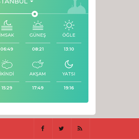
STANBUL
İMSAK
GÜNEŞ
ÖĞLE
06:49
08:21
13:10
İKİNDİ
AKŞAM
YATSI
15:29
17:49
19:16