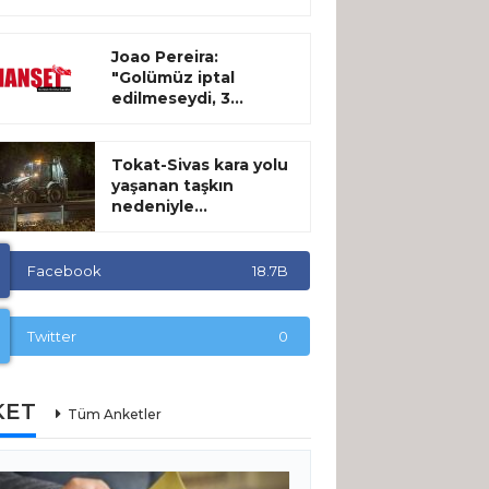
Joao Pereira:
"Golümüz iptal
edilmeseydi, 3...
Tokat-Sivas kara yolu
yaşanan taşkın
nedeniyle...
Facebook
18.7B
Twitter
0
KET
Tüm Anketler