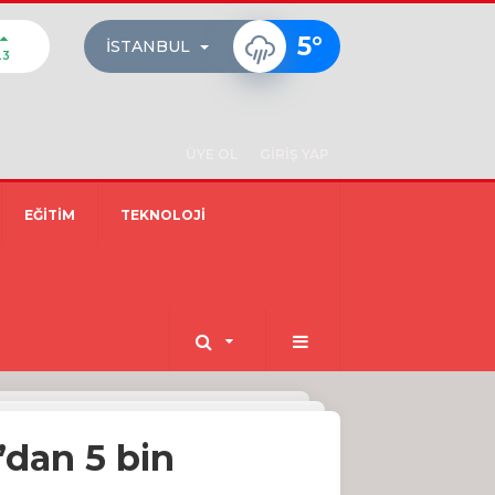
5
°
İSTANBUL
23
ÜYE OL
GİRİŞ YAP
EĞİTİM
TEKNOLOJİ
’dan 5 bin