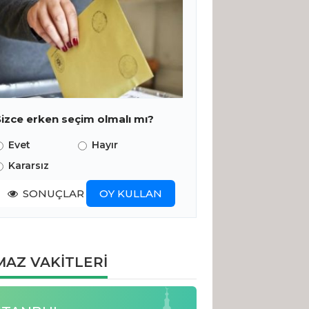
Sizce erken seçim olmalı mı?
Evet
Hayır
Kararsız
SONUÇLAR
OY KULLAN
AZ VAKİTLERİ