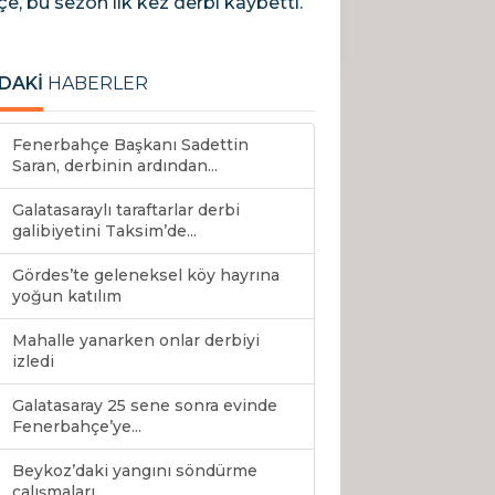
, bu sezon ilk kez derbi kaybetti.
DAKİ
HABERLER
Fenerbahçe Başkanı Sadettin
Saran, derbinin ardından...
Galatasaraylı taraftarlar derbi
galibiyetini Taksim’de...
Gördes’te geleneksel köy hayrına
yoğun katılım
⁠Mahalle yanarken onlar derbiyi
izledi
Galatasaray 25 sene sonra evinde
Fenerbahçe’ye...
Beykoz’daki yangını söndürme
çalışmaları...