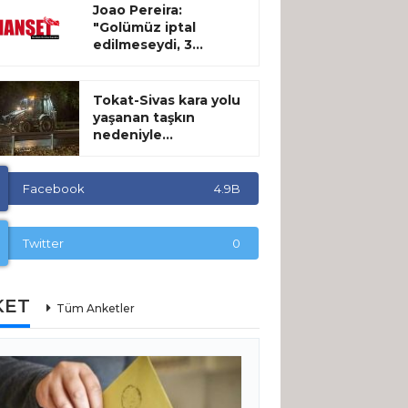
Joao Pereira:
"Golümüz iptal
edilmeseydi, 3...
Tokat-Sivas kara yolu
yaşanan taşkın
nedeniyle...
Facebook
4.9B
Twitter
0
KET
Tüm Anketler