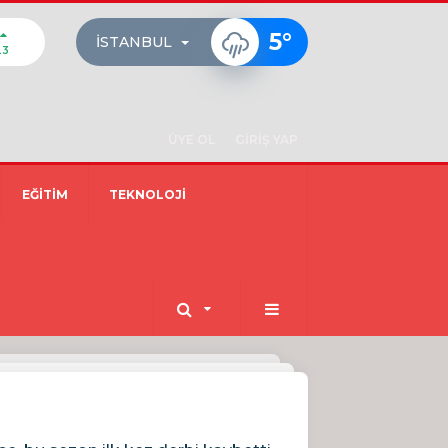
5
°
İSTANBUL
23
ÜYE OL
GİRİŞ YAP
EĞİTİM
TEKNOLOJİ