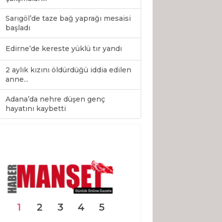
Sarıgöl’de taze bağ yaprağı mesaisi
başladı
Edirne’de kereste yüklü tır yandı
2 aylık kızını öldürdüğü iddia edilen
anne...
Adana’da nehre düşen genç
0
hayatını kaybetti
1
2
3
4
5