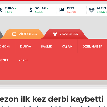
EURO
DOLAR
BİST
ALTIN
53,37
45,44
14.598
6.856,
VİDEOLAR
YAZARLAR
ONOMİ
DÜNYA
SAĞLIK
YAŞAM
ÖZEL HABER
GENEL
YEREL
zon ilk kez derbi kaybetti