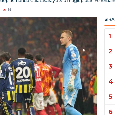
da deplasmanda Galatasaray’a 3-0 mağlup olan Fenerbahçe
19
SIRA
1
2
3
4
5
6