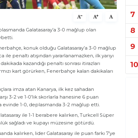
7
8
deplasmanda Galatasaray’a 3-0 mağlup olan
betti.
9
Fenerbahçe, konuk olduğu Galatasaray’a 3-0 mağlup
sca ile penaltı atışından yararlanamazken, ilk yarıyı
1
. dakikada kazandığı penaltı sonrası itirazları
ırmızı kart görürken, Fenerbahçe kalan dakikaları
çlara imza atan Kanarya, ilk kez sahadan
arşı 3-2 ve 1-0’lık skorlarla hanesine 6 puan
 evinde 1-0, deplasmanda 3-2 mağlup etti.
tasaray ile 1-1 berabere kalırken, Turkcell Süper
ünlük sağladı ve kupayı müzesine götürdü.
da kalırken, lider Galatasaray ile puan farkı 7’ye