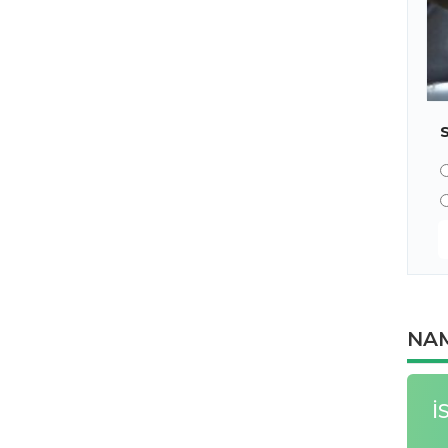
NAM
İ