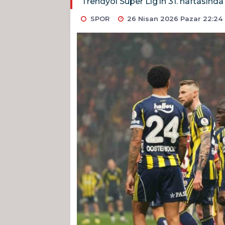
Trendyol Süper Lig’in 31. haftasın
SPOR
26 Nisan 2026 Pazar 22:24