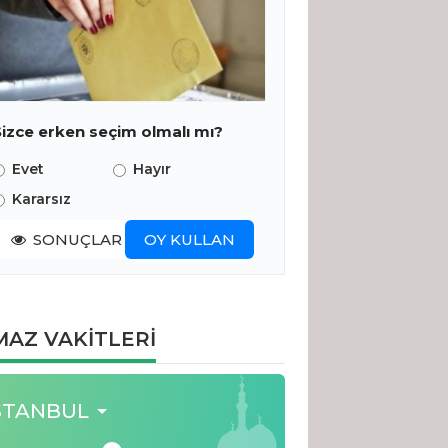
Sizce erken seçim olmalı mı?
Evet
Hayır
Kararsız
SONUÇLAR
OY KULLAN
AZ VAKİTLERİ
STANBUL