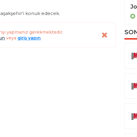
Erling Moe: "Son 2 maç gerçek bir dram olacak"
Başakşehir’i konuk edecek.
SPOR
SON
rişi yapmanız gerekmektedir.
lun
veya
giriş yapın
.