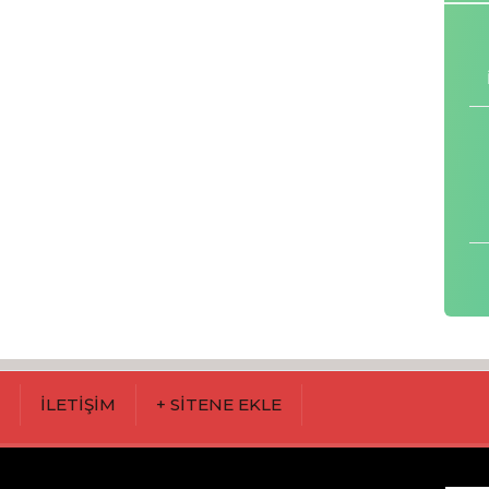
M
İLETİŞİM
+ SİTENE EKLE