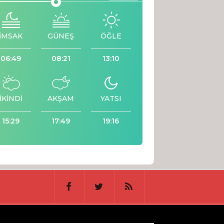
İMSAK
GÜNEŞ
ÖĞLE
06:49
08:21
13:10
İKİNDİ
AKŞAM
YATSI
15:29
17:49
19:16