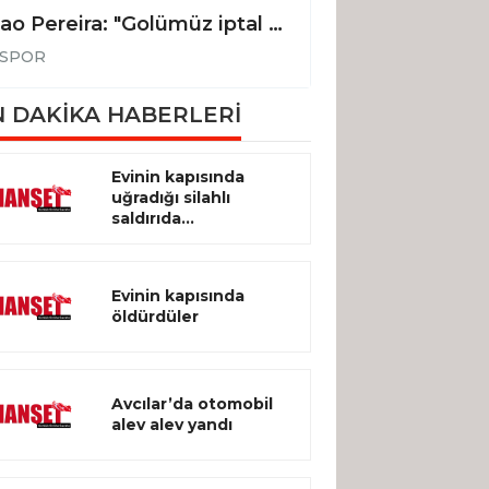
Joao Pereira: "Golümüz iptal edilmeseydi, 3 puanı alan taraf biz olacaktık"
SPOR
SPOR
 DAKİKA HABERLERİ
Evinin kapısında
uğradığı silahlı
saldırıda...
Evinin kapısında
öldürdüler
Avcılar’da otomobil
alev alev yandı