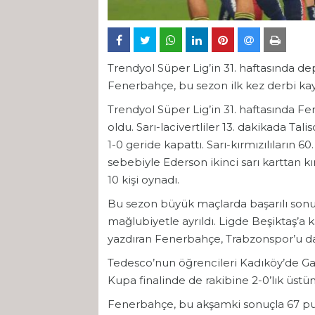
Trendyol Süper Lig’in 31. haftasında 
Fenerbahçe, bu sezon ilk kez derbi kay
Trendyol Süper Lig’in 31. haftasında 
oldu. Sarı-lacivertliler 13. dakikada Tali
1-0 geride kapattı. Sarı-kırmızılıların 60
sebebiyle Ederson ikinci sarı karttan k
10 kişi oynadı.
Bu sezon büyük maçlarda başarılı sonu
mağlubiyetle ayrıldı. Ligde Beşiktaş’a k
yazdıran Fenerbahçe, Trabzonspor’u da
Tedesco’nun öğrencileri Kadıköy’de Gala
Kupa finalinde de rakibine 2-0’lık üst
Fenerbahçe, bu akşamki sonuçla 67 puan