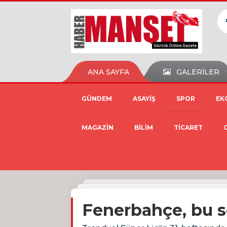
ANA SAYFA
GALERİLER
GÜNDEM
ASAYİŞ
SPOR
EK
MAGAZİN
BİLİM
TİCARET
Fenerbahçe, bu se