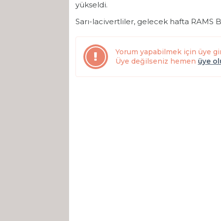
yükseldi.
Sarı-lacivertliler, gelecek hafta RAMS 
Yorum yapabilmek için üye gi
Üye değilseniz hemen
üye o