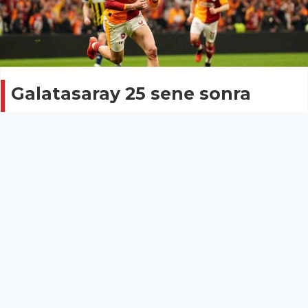
Galatasaray 25 sene sonra
evinde Fenerbahçe’ye karşı
penaltıdan gol attı
SPOR
26 Nisan 2026 - 22:49
12
Galatasaray, Fenerbahçe’ye karşı iç sahada 25 sene
sonra penaltıdan fileleri havalandırdı.
Galatasaray, Fenerbahçe’ye karşı iç sahada 25 sene
sonra penaltıdan fileleri havalandırdı.