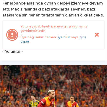
Fenerbahçe arasında oynan derbiyi izlemeye devam
etti. Maç sırasındaki bazı ataklarda sevinen, bazı
ataklarda sinirlenen taraftarların o anları dikkat çekti.
Yorum yapabilmek için üye girişi yapmanız
gerekmektedir.
Üye değilseniz hemen
üye olun
veya
giriş
yapın.
.
< Yorumlar>