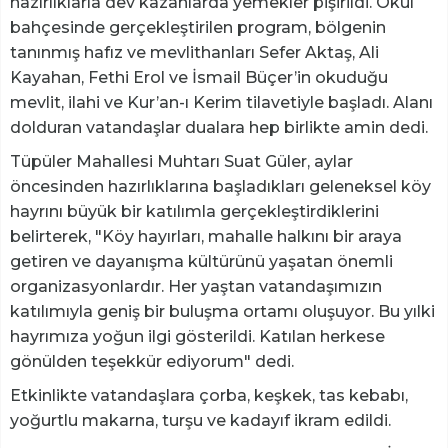
hazırlıklarla dev kazanlarda yemekler pişirildi. Okul
bahçesinde gerçekleştirilen program, bölgenin
tanınmış hafız ve mevlithanları Sefer Aktaş, Ali
Kayahan, Fethi Erol ve İsmail Büçer’in okuduğu
mevlit, ilahi ve Kur’an-ı Kerim tilavetiyle başladı. Alanı
dolduran vatandaşlar dualara hep birlikte amin dedi.
Tüpüler Mahallesi Muhtarı Suat Güler, aylar
öncesinden hazırlıklarına başladıkları geleneksel köy
hayrını büyük bir katılımla gerçekleştirdiklerini
belirterek, "Köy hayırları, mahalle halkını bir araya
getiren ve dayanışma kültürünü yaşatan önemli
organizasyonlardır. Her yaştan vatandaşımızın
katılımıyla geniş bir buluşma ortamı oluşuyor. Bu yılki
hayrımıza yoğun ilgi gösterildi. Katılan herkese
gönülden teşekkür ediyorum" dedi.
Etkinlikte vatandaşlara çorba, keşkek, tas kebabı,
yoğurtlu makarna, turşu ve kadayıf ikram edildi.