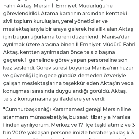
Fahri Aktaş, Mersin İl Emniyet Müdürlüğü’ne
görevlendirildi. Atama kararının ardından kentteki
sivil toplum kuruluşları, yerel yöneticiler ve
meslektaşlarıyla bir araya gelerek helallik alan Aktaş
için bugün uğurlama töreni düzenlendi. Manisa’dan
ayrılmak üzere aracına binen İl Emniyet Müdürü Fahri
Aktaş, kentten ayrılmadan önce telsiz başına
geçerek il genelinde görev yapan personeline son
kez seslendi. Görev süresi boyunca Manisa’nın huzur
ve güvenliği için gece gündüz demeden özveriyle
çalışan meslektaşlarına teşekkür eden Aktaş’ın veda
konuşması sırasında duygulandığı görüldü. Aktaş,
telsiz konuşmasına şu ifadelere yer verdi:
"Cumhurbaşkanlığı Kararnamesi gereği Mersin iline
atanmam münasebetiyle, bu saat itibarıyla Manisa
ilinden ayrılıyorum. Merkez ve 17 ilçe teşkilatımız ve 3
bin 700’e yaklaşan personelimizle beraber yaklaşık 3