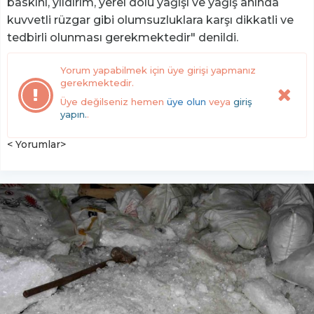
baskını, yıldırım, yerel dolu yağışı ve yağış anında
kuvvetli rüzgar gibi olumsuzluklara karşı dikkatli ve
tedbirli olunması gerekmektedir" denildi.
Yorum yapabilmek için üye girişi yapmanız
gerekmektedir.
Üye değilseniz hemen
üye olun
veya
giriş
yapın.
.
< Yorumlar>