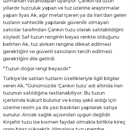
uzmanları vatandaşları uyarıyor. Çankırı’da uzun
yıllardır tuzculuk yapan ve tuz üzerine araştırmalar
yapan İlyas Ak, ağır metal içeren ya da İran’dan gelen
tuzların sahtecilik yapılarak güvenilir olmayan
satıcılar tarafından Çankırı tuzu olarak satılabildiğini
söyledi. Saf tuzun renginin beyaz renkte olduğunu
belirten Ak, tuz alırken rengine dikkat edilmesi
gerektiğini ve güvenli satıcıların tercih edilmesi
gerektiğini dile getirdi.
"Tuzun doğal rengi beyazdır"
Türkiye’de satılan tuzların özellikleriyle ilgili bilgiler
veren Ak, "Günümüzde ‘Çankırı tuzu’ adı altında İran
tuzunun satıldığına rastlanabiliyor. Bu tuzun
içerisinde kükürt bulunur ve kolay şekil aldığı için
üzerine resim ya da yazı baskıları yapılarak satışa
sunulur. Ancak sağlık açısından uygun değildir.
Kırşehir tuzu ise kısmen faydalı olmakla birlikte kireç
oranı biraz yüksektir. Himalaya tuzu pembe