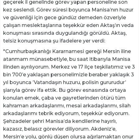
geçerek il genelinde görev yapan personeline son
kez seslendi. Görev süresi boyunca Manisa’nın huzur
ve güvenliği için gece gündüz demeden özveriyle
çalışan meslektaşlarına teşekkür eden Aktaş’ın veda
konuşması sırasında duygulandığı görüldü. Aktaş,
telsiz konuşmasına şu ifadelere yer verdi:
"Cumhurbaşkanlığı Kararnamesi gereği Mersin iline
atanmam münasebetiyle, bu saat itibarıyla Manisa
ilinden ayrılıyorum. Merkez ve 17 ilçe teşkilatımız ve 3
bin 700’e yaklaşan personelimizle beraber yaklaşık 3
yıl boyunca ’Vatandaşın huzuru, polisin gururudur’
şiarıyla görev ifa ettik. Bu görev esnasında ortaya
konulan emek, çaba ve gayretlerinden ötürü tüm
kahraman arkadaşlarımı, mesai arkadaşlarımı, silah
arkadaşlarımı tebrik ediyorum, teşekkür ediyorum.
Şehzadeler şehri Manisa’da kendilerine hayırlı,
kazasız, belasız görevler diliyorum. Akdeniz’e,
Mersin’e yolu, gönlü düşen olursa ağırlamaktan onur