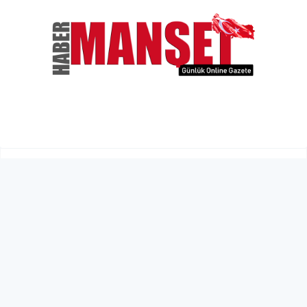
Tokat’ın çatı katında bahar
ayındaki kış manzarası mest
etti
ÇEVRE
03 Mayıs 2026 - 12:24
18