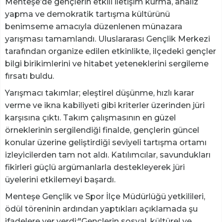
Menteşe’de gençlerin etkili iletişim kurma, analiz
yapma ve demokratik tartışma kültürünü
benimseme amacıyla düzenlenen münazara
yarışması tamamlandı. Uluslararası Gençlik Merkezi
tarafından organize edilen etkinlikte, ilçedeki gençler
bilgi birikimlerini ve hitabet yeteneklerini sergileme
fırsatı buldu.
Yarışmacı takımlar; eleştirel düşünme, hızlı karar
verme ve ikna kabiliyeti gibi kriterler üzerinden jüri
karşısına çıktı. Takım çalışmasının en güzel
örneklerinin sergilendiği finalde, gençlerin güncel
konular üzerine geliştirdiği seviyeli tartışma ortamı
izleyicilerden tam not aldı. Katılımcılar, savundukları
fikirleri güçlü argümanlarla destekleyerek jüri
üyelerini etkilemeyi başardı.
Menteşe Gençlik ve Spor İlçe Müdürlüğü yetkilileri,
ödül töreninin ardından yaptıkları açıklamada şu
ifadelere yer verdi:"Gençlerin sosyal, kültürel ve