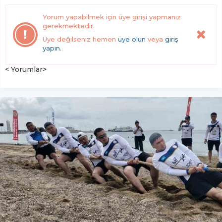
Yorum yapabilmek için üye girişi yapmanız
gerekmektedir.
Üye değilseniz hemen
üye olun
veya
giriş
yapın.
.
< Yorumlar>