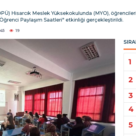
PÜ) Hisarcık Meslek Yüksekokulunda (MYO), öğrencileri
nci Paylaşım Saatleri" etkinliği gerçekleştirildi.
:45
19
SIRA
1
2
3
4
5