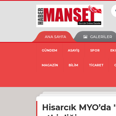
ANA SAYFA
GALERİLER
GÜNDEM
ASAYİŞ
SPOR
EK
MAGAZİN
BİLİM
TİCARET
Hisarcık MYO’da 