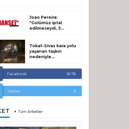
Joao Pereira:
"Golümüz iptal
edilmeseydi, 3...
Tokat-Sivas kara yolu
yaşanan taşkın
nedeniyle...
Facebook
18.7B
Twitter
0
KET
Tüm Anketler