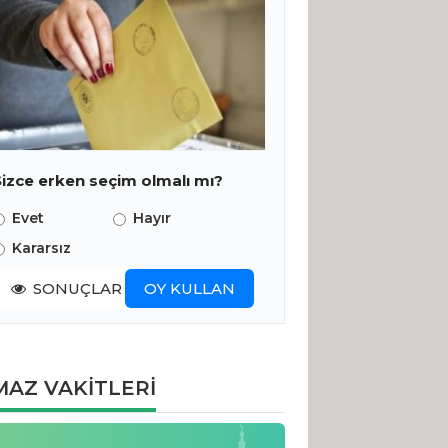
Sizce erken seçim olmalı mı?
Evet
Hayır
Kararsız
SONUÇLAR
OY KULLAN
AZ VAKİTLERİ