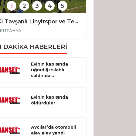
1
2
3
4
5
TKİ Tavşanlı Linyitspor ve Tepecikspor 3. Lig yolunda
KÜTAHYA
KÜTAHYA
 DAKİKA HABERLERİ
Evinin kapısında
uğradığı silahlı
saldırıda...
Evinin kapısında
öldürdüler
Avcılar’da otomobil
alev alev yandı