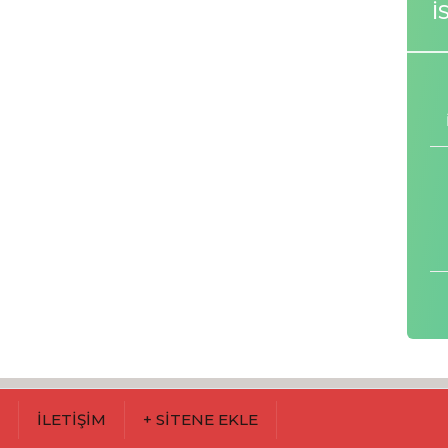
İ
M
İLETİŞİM
+ SİTENE EKLE