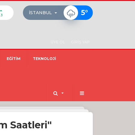
5
°
İSTANBUL
23
ÜYE OL
GİRİŞ YAP
EĞİTİM
TEKNOLOJİ
 Saatleri"