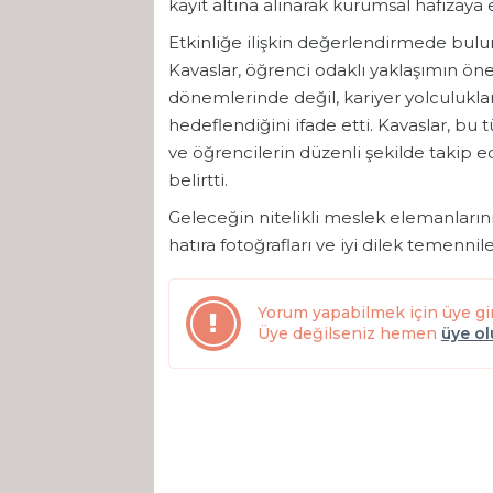
kayıt altına alınarak kurumsal hafızaya 
Etkinliğe ilişkin değerlendirmede bul
Kavaslar, öğrenci odaklı yaklaşımın ön
dönemlerinde değil, kariyer yolculukl
hedeflendiğini ifade etti. Kavaslar, bu
ve öğrencilerin düzenli şekilde takip 
belirtti.
Geleceğin nitelikli meslek elemanları
hatıra fotoğrafları ve iyi dilek temennile
Yorum yapabilmek için üye gi
Üye değilseniz hemen
üye o