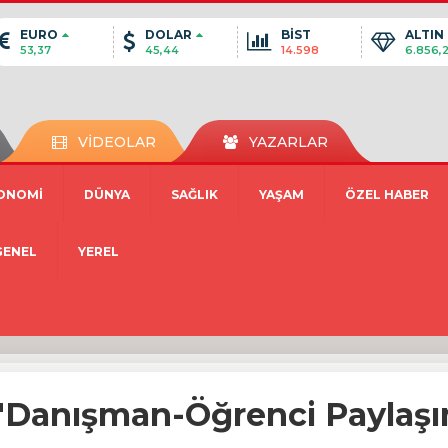
EURO
DOLAR
BİST
ALTIN
53,37
45,44
14.598
6.856,
VİDEOLAR
YAZARLAR
ONOMİ
DÜNYA
SAĞLIK
YAŞAM
ÖZEL HABER
GENEL
YEREL
"Danışman-Öğrenci Paylaşım