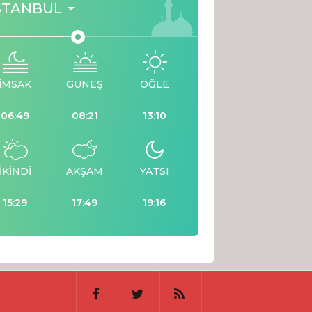
STANBUL
İMSAK
GÜNEŞ
ÖĞLE
06:49
08:21
13:10
İKİNDİ
AKŞAM
YATSI
15:29
17:49
19:16