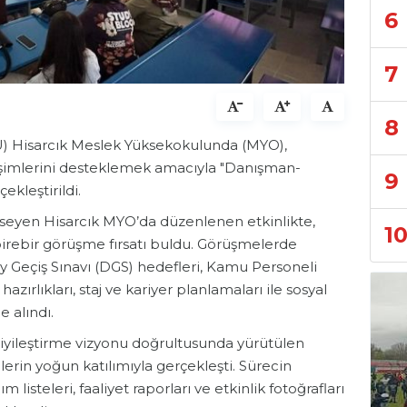
6
7
8
) Hisarcık Meslek Yüksekokulunda (MYO),
işimlerini desteklemek amacıyla "Danışman-
9
ekleştirildi.
mseyen Hisarcık MYO’da düzenlenen etkinlikte,
1
irebir görüşme fırsatı buldu. Görüşmelerde
 Geçiş Sınavı (DGS) hedefleri, Kamu Personeli
zırlıkları, staj ve kariyer planlamaları ile sosyal
e alındı.
i iyileştirme vizyonu doğrultusunda yürütülen
lerin yoğun katılımıyla gerçekleşti. Sürecin
m listeleri, faaliyet raporları ve etkinlik fotoğrafları