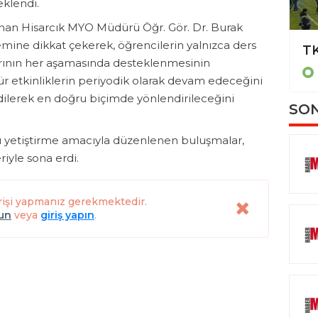
eklendi.
unan Hisarcık MYO Müdürü Öğr. Gör. Dr. Burak
emine dikkat çekerek, öğrencilerin yalnızca ders
Emet’te kazan dairesi yangını
arının her aşamasında desteklenmesinin
KÜTAHYA
 tür etkinliklerin periyodik olarak devam edeceğini
edilerek en doğru biçimde yönlendirileceğini
SON
nı yetiştirme amacıyla düzenlenen buluşmalar,
riyle sona erdi.
rişi yapmanız gerekmektedir.
lun
veya
giriş yapın
.