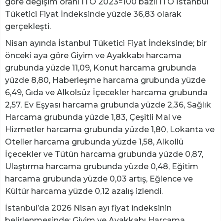
göre değişim oranı İTO 2023=100 bazlı İTO İstanbul
Tüketici Fiyat İndeksinde yüzde 36,83 olarak
gerçekleşti.
Nisan ayında İstanbul Tüketici Fiyat İndeksinde; bir
önceki aya göre Giyim ve Ayakkabı harcama
grubunda yüzde 11,09, Konut harcama grubunda
yüzde 8,80, Haberleşme harcama grubunda yüzde
6,49, Gıda ve Alkolsüz İçecekler harcama grubunda
2,57, Ev Eşyası harcama grubunda yüzde 2,36, Sağlık
Harcama grubunda yüzde 1,83, Çeşitli Mal ve
Hizmetler harcama grubunda yüzde 1,80, Lokanta ve
Oteller harcama grubunda yüzde 1,58, Alkollü
İçecekler ve Tütün harcama grubunda yüzde 0,87,
Ulaştırma harcama grubunda yüzde 0,48, Eğitim
harcama grubunda yüzde 0,03 artış, Eğlence ve
Kültür harcama yüzde 0,12 azalış izlendi.
İstanbul’da 2026 Nisan ayı fiyat indeksinin
belirlenmesinde; Giyim ve Ayakkabı Harcama