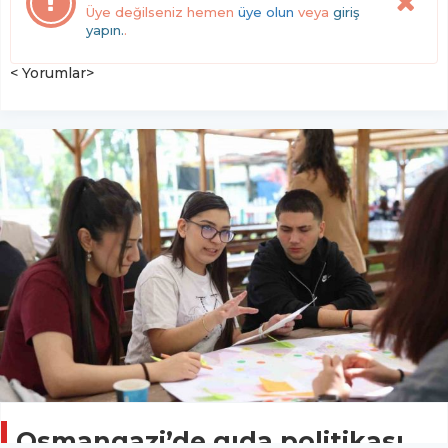
Üye değilseniz hemen
üye olun
veya
giriş
yapın.
.
< Yorumlar>
Osmangazi’de gıda politikası