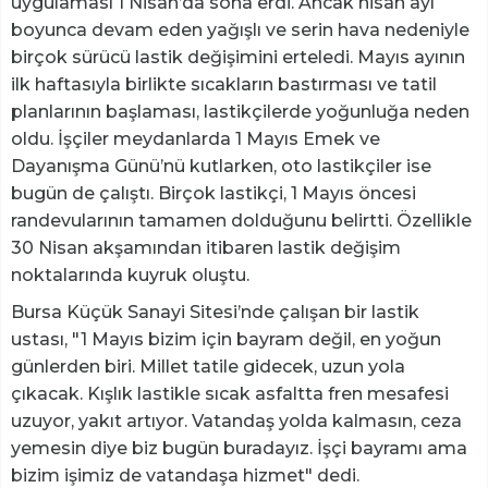
uygulaması 1 Nisan’da sona erdi. Ancak nisan ayı
boyunca devam eden yağışlı ve serin hava nedeniyle
birçok sürücü lastik değişimini erteledi. Mayıs ayının
ilk haftasıyla birlikte sıcakların bastırması ve tatil
planlarının başlaması, lastikçilerde yoğunluğa neden
oldu. İşçiler meydanlarda 1 Mayıs Emek ve
Dayanışma Günü’nü kutlarken, oto lastikçiler ise
bugün de çalıştı. Birçok lastikçi, 1 Mayıs öncesi
randevularının tamamen dolduğunu belirtti. Özellikle
30 Nisan akşamından itibaren lastik değişim
noktalarında kuyruk oluştu.
Bursa Küçük Sanayi Sitesi’nde çalışan bir lastik
ustası, "1 Mayıs bizim için bayram değil, en yoğun
günlerden biri. Millet tatile gidecek, uzun yola
çıkacak. Kışlık lastikle sıcak asfaltta fren mesafesi
uzuyor, yakıt artıyor. Vatandaş yolda kalmasın, ceza
yemesin diye biz bugün buradayız. İşçi bayramı ama
bizim işimiz de vatandaşa hizmet" dedi.