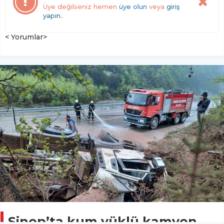
Üye değilseniz hemen
üye olun
veya
giriş
yapın.
.
< Yorumlar>
Sinop’ta kum yüklü kamyon