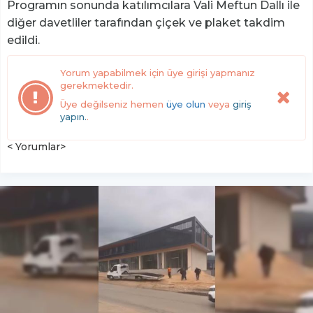
Programın sonunda katılımcılara Vali Meftun Dallı ile
diğer davetliler tarafından çiçek ve plaket takdim
edildi.
Yorum yapabilmek için üye girişi yapmanız
gerekmektedir.
Üye değilseniz hemen
üye olun
veya
giriş
yapın.
.
< Yorumlar>