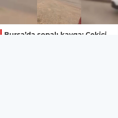
Bursa’da sopalı kavga: Çekici
sürücüsü aracı esnafın üzerine
sürdü
ASAYİŞ
03 Mayıs 2026 - 09:19
19
Bursa’da çekici sürücüsü ile esnaf arasında çıkan
tartışma kısa sürede sopalı kavgaya dönüştü.
Sinirlenen çekici aracının sürücüsü aracı esnafın
üzerine sürerek korku dolu anlar yaşattı.