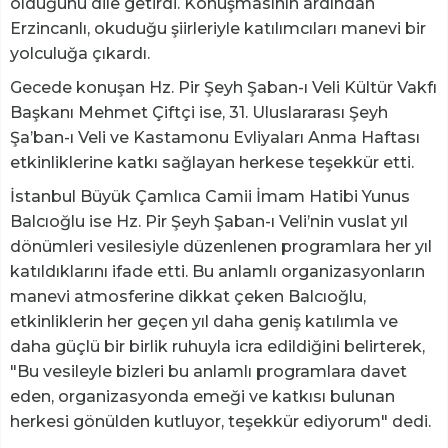
olduğunu dile getirdi. Konuşmasının ardından
Erzincanlı, okuduğu şiirleriyle katılımcıları manevi bir
yolculuğa çıkardı.
Gecede konuşan Hz. Pir Şeyh Şaban-ı Veli Kültür Vakfı
Başkanı Mehmet Çiftçi ise, 31. Uluslararası Şeyh
Şa’ban-ı Veli ve Kastamonu Evliyaları Anma Haftası
etkinliklerine katkı sağlayan herkese teşekkür etti.
İstanbul Büyük Çamlıca Camii İmam Hatibi Yunus
Balcıoğlu ise Hz. Pir Şeyh Şaban-ı Veli’nin vuslat yıl
dönümleri vesilesiyle düzenlenen programlara her yıl
katıldıklarını ifade etti. Bu anlamlı organizasyonların
manevi atmosferine dikkat çeken Balcıoğlu,
etkinliklerin her geçen yıl daha geniş katılımla ve
daha güçlü bir birlik ruhuyla icra edildiğini belirterek,
"Bu vesileyle bizleri bu anlamlı programlara davet
eden, organizasyonda emeği ve katkısı bulunan
herkesi gönülden kutluyor, teşekkür ediyorum" dedi.