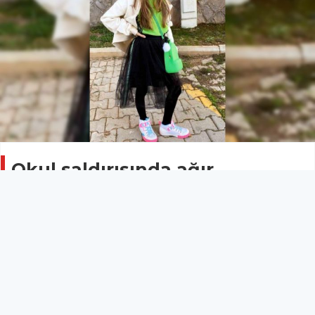
Okul saldırısında ağır
yaralanan Almina Ağaoğlu
vefat etti
ASAYİŞ
03 Mayıs 2026 - 09:42
14