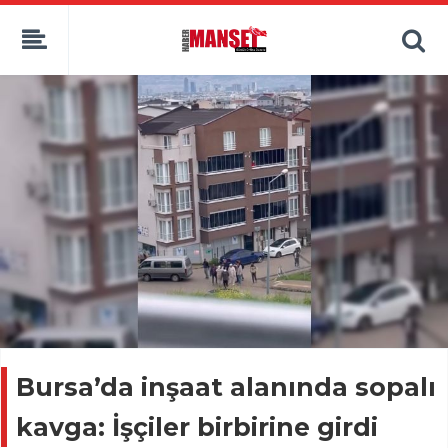
Bursa’da inşaat alanında sopalı
kavga: İşçiler birbirine girdi