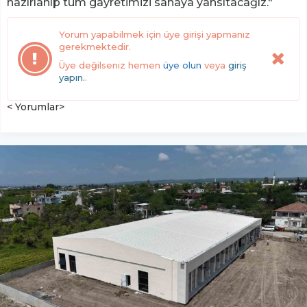
hazırlanıp tüm gayretimizi sahaya yansıtacağız."
Yorum yapabilmek için üye girişi yapmanız
gerekmektedir.
Üye değilseniz hemen
üye olun
veya
giriş
yapın.
.
< Yorumlar>