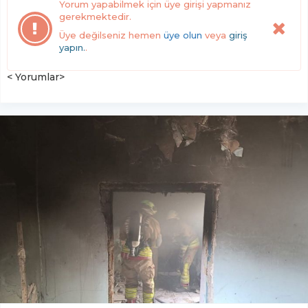
Yorum yapabilmek için üye girişi yapmanız
gerekmektedir.
Üye değilseniz hemen
üye olun
veya
giriş
yapın.
.
< Yorumlar>