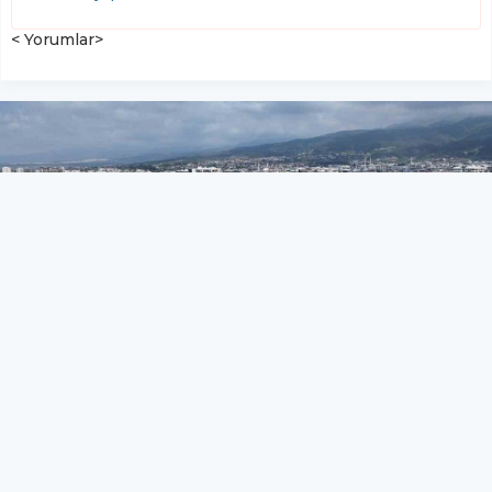
< Yorumlar>
Hatay Büyükşehir Belediyesi,
Dörtyol’a kapalı spor salonu