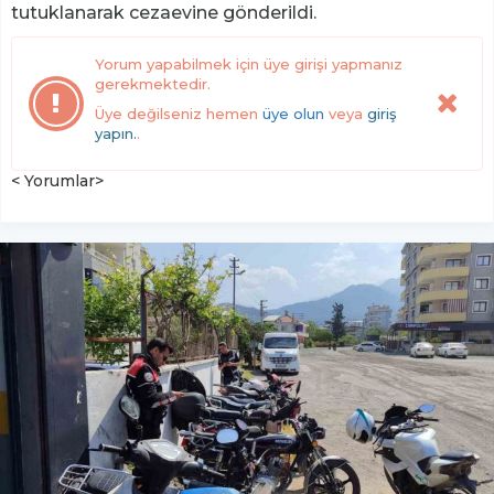
tutuklanarak cezaevine gönderildi.
Yorum yapabilmek için üye girişi yapmanız
gerekmektedir.
Üye değilseniz hemen
üye olun
veya
giriş
yapın.
.
< Yorumlar>