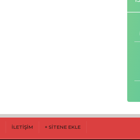
M
İLETİŞİM
+ SİTENE EKLE