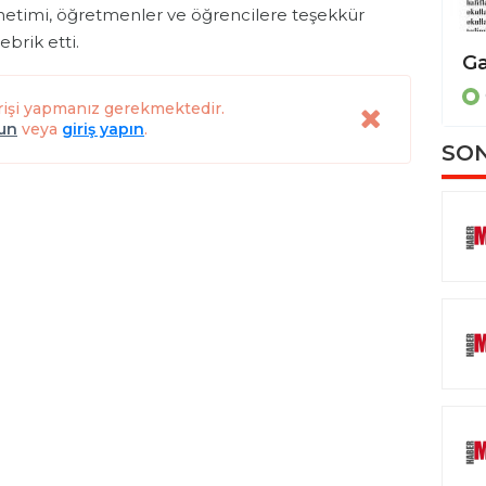
etimi, öğretmenler ve öğrencilere teşekkür
ebrik etti.
Bilim diplomasisi için ortak çağrı
GENEL
rişi yapmanız gerekmektedir.
lun
veya
giriş yapın
.
SON