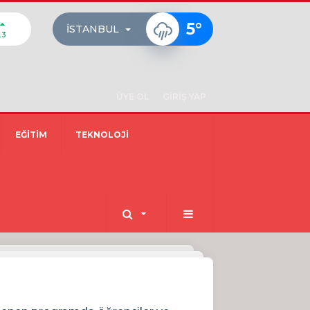
5
°
İSTANBUL
23
ÜYE OL
GİRİŞ YAP
EĞİTİM
TEKNOLOJİ