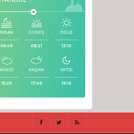
İMSAK
GÜNEŞ
ÖĞLE
06:49
08:21
13:10
İKİNDİ
AKŞAM
YATSI
15:29
17:49
19:16