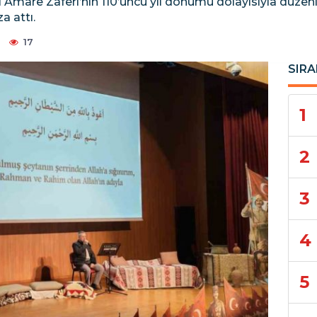
l Amare Zaferi’nin 110’üncü yıl dönümü dolayısıyla düz
a attı.
17
SIRA
1
2
3
4
5