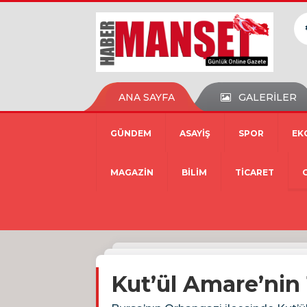
ANA SAYFA
GALERİLER
GÜNDEM
ASAYİŞ
SPOR
EK
MAGAZİN
BİLİM
TİCARET
Kut’ül Amare’nin 