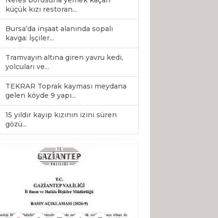
Nefes borusuna yemek kaçan
küçük kızı restoran...
Bursa’da inşaat alanında sopalı
kavga: İşçiler...
Tramvayın altına giren yavru kedi,
yolcuları ve...
TEKRAR Toprak kayması meydana
gelen köyde 9 yapı...
15 yıldır kayıp kızının izini süren
0
gözü...