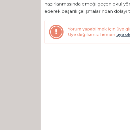
hazırlanmasında emeği geçen okul yön
ederek başarılı çalışmalarından dolayı t
Yorum yapabilmek için üye gi
Üye değilseniz hemen
üye o