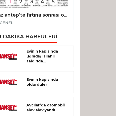
1
2
3
4
5
Gaziantep’te fırtına sonrası okullar tatil edildi
GENEL
GENEL
 DAKİKA HABERLERİ
Evinin kapısında
uğradığı silahlı
saldırıda...
Evinin kapısında
öldürdüler
Avcılar’da otomobil
alev alev yandı