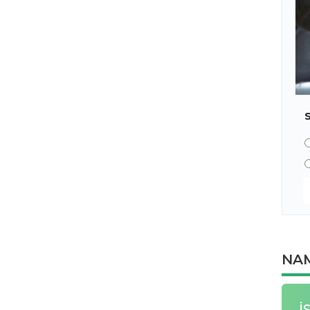
NAM
İ