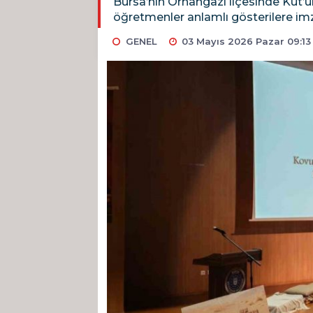
Bursa’nın Orhangazi ilçesinde Kut’ü
öğretmenler anlamlı gösterilere imz
GENEL
03 Mayıs 2026 Pazar 09:13