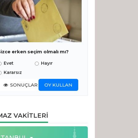
Sizce erken seçim olmalı mı?
Evet
Hayır
Kararsız
SONUÇLAR
OY KULLAN
AZ VAKİTLERİ
STANBUL