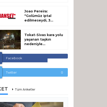
Joao Pereira:
"Golümüz iptal
edilmeseydi, 3...
Tokat-Sivas kara yolu
yaşanan taşkın
nedeniyle...
Facebook
Twitter
0
KET
Tüm Anketler