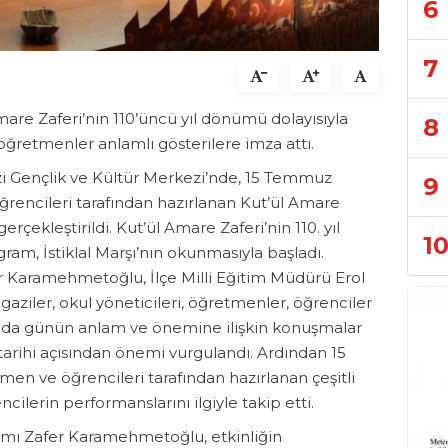
6
7
mare Zaferi’nin 110’üncü yıl dönümü dolayısıyla
8
retmenler anlamlı gösterilere imza attı.
i Gençlik ve Kültür Merkezi’nde, 15 Temmuz
9
ğrencileri tarafından hazırlanan Kut’ül Amare
çekleştirildi. Kut’ül Amare Zaferi’nin 110. yıl
1
, İstiklal Marşı’nın okunmasıyla başladı.
Karamehmetoğlu, İlçe Milli Eğitim Müdürü Erol
, gaziler, okul yöneticileri, öğretmenler, öğrenciler
amda günün anlam ve önemine ilişkin konuşmalar
 tarihi açısından önemi vurgulandı. Ardından 15
en ve öğrencileri tarafından hazırlanan çeşitli
ncilerin performanslarını ilgiyle takip etti.
ı Zafer Karamehmetoğlu, etkinliğin