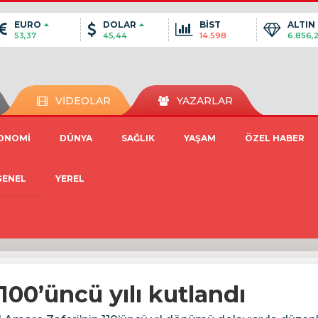
EURO
DOLAR
BİST
ALTIN
53,37
45,44
14.598
6.856,
VİDEOLAR
YAZARLAR
ONOMİ
DÜNYA
SAĞLIK
YAŞAM
ÖZEL HABER
GENEL
YEREL
100’üncü yılı kutlandı