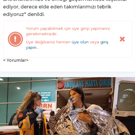
ediyor, derece elde eden takımlarımızı tebrik
ediyoruz" denildi.
Yorum yapabilmek için üye girişi yapmanız
gerekmektedir.
Üye değilseniz hemen
üye olun
veya
giriş
yapın.
.
< Yorumlar>