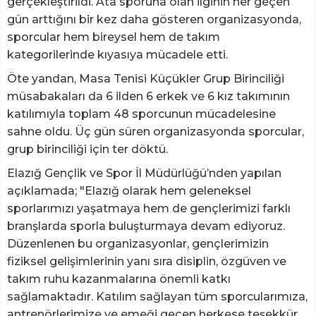
gerçekleştirildi. Ata sporuna olan ilginin her geçen
gün arttığını bir kez daha gösteren organizasyonda,
sporcular hem bireysel hem de takım
kategorilerinde kıyasıya mücadele etti.
Öte yandan, Masa Tenisi Küçükler Grup Birinciliği
müsabakaları da 6 ilden 6 erkek ve 6 kız takımının
katılımıyla toplam 48 sporcunun mücadelesine
sahne oldu. Üç gün süren organizasyonda sporcular,
grup birinciliği için ter döktü.
Elazığ Gençlik ve Spor İl Müdürlüğü’nden yapılan
açıklamada; "Elazığ olarak hem geleneksel
sporlarımızı yaşatmaya hem de gençlerimizi farklı
branşlarda sporla buluşturmaya devam ediyoruz.
Düzenlenen bu organizasyonlar, gençlerimizin
fiziksel gelişimlerinin yanı sıra disiplin, özgüven ve
takım ruhu kazanmalarına önemli katkı
sağlamaktadır. Katılım sağlayan tüm sporcularımıza,
antrenörlerimize ve emeği geçen herkese teşekkür