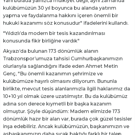
Yani burada yalnızca mülkiyet değil, aynı zamanda
kulübümüzün 30 yıl boyunca bu alanda yatırım
yapma ve faydalanma hakkını içeren önemli bir
hukuki kazanımı söz konusudur" ifadelerini kullandı.
"Yıldızlı’da modern bir tesis kazandırılması
konusunda fikir birliğine vardık"
Akyazı’da bulunan 173 dönümlük alanın
Trabzonspor’umuza tahsisi Cumhurbaşkanımızın
olurlarıyla sağlandığını ifade eden Ahmet Metin
Genç, "Bu önemli kazanımın şehrimize ve
kulübümüze hayırlı olmasını diliyorum. Bununla
birlikte, mevcut tesis alanlarımızla ilgili haklarımız da
10+10 yıl olmak üzere uzatılmıştır. Bu da kulübümüz
adına son derece kıymetli bir başka kazanım
olmuştur. Şöyle düşündüm: Madem elimizde 173
dönümlük hazır bir alan var, burada çok güzel tesisler
inşa edebiliriz. Ancak kulübümüzün, başkanımızın ve
asbaşkanımızın daha sıcak baktığı farklı bir talep