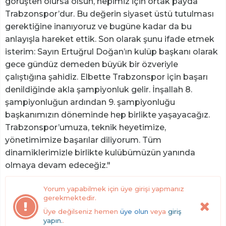
görüşten olursa olsun, hepimiz için ortak payda
Trabzonspor’dur. Bu değerin siyaset üstü tutulması
gerektiğine inanıyoruz ve bugüne kadar da bu
anlayışla hareket ettik. Son olarak şunu ifade etmek
isterim: Sayın Ertuğrul Doğan’ın kulüp başkanı olarak
gece gündüz demeden büyük bir özveriyle
çalıştığına şahidiz. Elbette Trabzonspor için başarı
denildiğinde akla şampiyonluk gelir. İnşallah 8.
şampiyonluğun ardından 9. şampiyonluğu
başkanımızın döneminde hep birlikte yaşayacağız.
Trabzonspor’umuza, teknik heyetimize,
yönetimimize başarılar diliyorum. Tüm
dinamiklerimizle birlikte kulübümüzün yanında
olmaya devam edeceğiz."
Yorum yapabilmek için üye girişi yapmanız
gerekmektedir.
Üye değilseniz hemen
üye olun
veya
giriş
yapın.
.