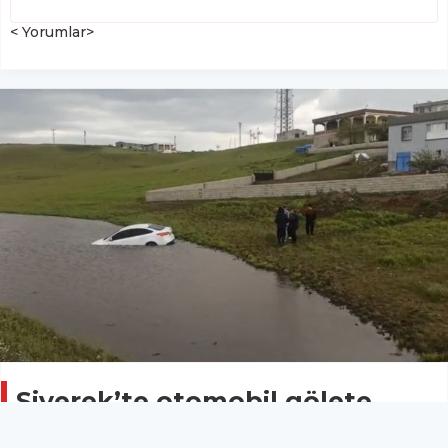
< Yorumlar>
Siverek’te otomobil gölete
düştü