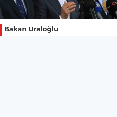
Bakan Uraloğlu
duyurdu:"Çeşmeli-Kızkalesi
Otoyolunda ilk kısım temmuz
ayında açılacak"
POLİTİKA
02 Mayıs 2026 - 13:19
17
Ulaştırma ve Altyapı Bakanı Abdulkadir Uraloğlu,
Mersin’de yapımı devam eden Çeşmeli-Kızkalesi
Otoyolu projesinde fiziki gerçekleşmenin yüzde 88’e
ulaştığını belirterek, "Çeşmeli ile Erdemli Doğu