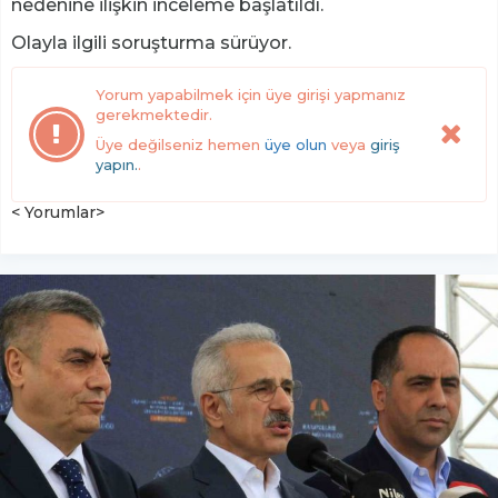
nedenine ilişkin inceleme başlatıldı.
Olayla ilgili soruşturma sürüyor.
Yorum yapabilmek için üye girişi yapmanız
gerekmektedir.
Üye değilseniz hemen
üye olun
veya
giriş
yapın.
.
< Yorumlar>