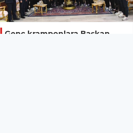
Genç kramponlara Başkan
Balaban’dan destek
MANİSA
02 Mayıs 2026 - 13:16
15
Yunusemre Belediye Başkanı Semih Balaban, Türkiye
Şampiyonası öncesi U18 takımını ağırlayarak, "Sonuç
ne olursa olsun sizlerle gurur duyuyoruz." dedi.
Yunusemre Belediye Başkanı Semih Balaban, Türkiye
Şampiyonası öncesi U18 takımını ağırlayarak, "Sonuç
ne olursa olsun sizlerle gurur duyuyoruz." dedi.