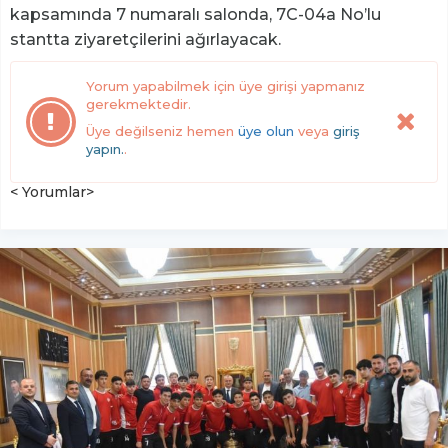
kapsamında 7 numaralı salonda, 7C-04a No’lu
stantta ziyaretçilerini ağırlayacak.
Yorum yapabilmek için üye girişi yapmanız
gerekmektedir.
Üye değilseniz hemen
üye olun
veya
giriş
yapın.
.
< Yorumlar>