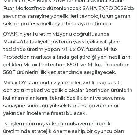
Miilux OY, 5-9 Mayıs 2026 tarihleri arasında İstanbul
Fuar Merkezi’nde düzenlenecek SAHA EXPO 2026’da
savunma sanayine yönelik ileri teknoloji ürün gamını
sektör profesyonelleriyle bir araya getirecek.
OYAK’ın yerli üretim vizyonu doğrultusunda
Manisa’da faaliyet gösteren yassı çelik ısıl işlem
tesisinde üretim yapan Miilux OY, fuarda Miilux
Protection markası altında geliştirdiği yeni nesil zırh
çelikleri Miilux Protection 650T ve Miilux Protection
560T ürünlerini ilk kez standında sergileyecek.
Miilux OY standında ziyaretçiler; zırhlı araç kesiti,
denizaltı maketi ve çelik plakalar üzerinden ürünlerin
kullanım alanlarını, teknik özelliklerini ve savunma
sanayine sunduğu yüksek koruma çözümlerini
yakından inceleme fırsatı bulacak.
Isıl işlem görmüş yüksek mukavemetli çelik
üretiminde stratejik öneme sahip bir oyuncu olan