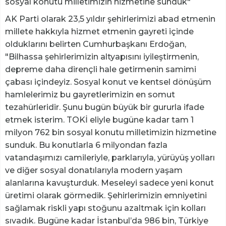
sosyal konutu milletimizin hizmetine sunduk"
AK Parti olarak 23,5 yıldır şehirlerimizi abad etmenin
millete hakkıyla hizmet etmenin gayreti içinde
olduklarını belirten Cumhurbaşkanı Erdoğan,
"Bilhassa şehirlerimizin altyapısını iyileştirmenin,
depreme daha dirençli hale getirmenin samimi
çabası içindeyiz. Sosyal konut ve kentsel dönüşüm
hamlelerimiz bu gayretlerimizin en somut
tezahürleridir. Şunu bugün büyük bir gururla ifade
etmek isterim. TOKİ eliyle bugüne kadar tam 1
milyon 762 bin sosyal konutu milletimizin hizmetine
sunduk. Bu konutlarla 6 milyondan fazla
vatandaşımızı camileriyle, parklarıyla, yürüyüş yolları
ve diğer sosyal donatılarıyla modern yaşam
alanlarına kavuşturduk. Meseleyi sadece yeni konut
üretimi olarak görmedik. Şehirlerimizin emniyetini
sağlamak riskli yapı stoğunu azaltmak için kolları
sıvadık. Bugüne kadar İstanbul’da 986 bin, Türkiye