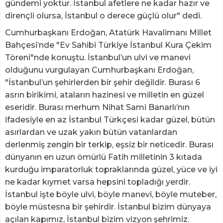
gündemi yoktur. İstanbul afetlere ne kadar hazır ve
dirençli olursa, İstanbul o derece güçlü olur" dedi.
Cumhurbaşkanı Erdoğan, Atatürk Havalimanı Millet
Bahçesi’nde "Ev Sahibi Türkiye İstanbul Kura Çekim
Töreni"nde konuştu. İstanbul’un ulvi ve manevi
olduğunu vurgulayan Cumhurbaşkanı Erdoğan,
"İstanbul’un şehirlerden bir şehir değildir. Burası 6
asrın birikimi, ataların hazinesi ve milletin en güzel
eseridir. Burası merhum Nihat Sami Banarlı’nın
ifadesiyle en az İstanbul Türkçesi kadar güzel, bütün
asırlardan ve uzak yakın bütün vatanlardan
derlenmiş zengin bir terkip, eşsiz bir neticedir. Burası
dünyanın en uzun ömürlü Fatih milletinin 3 kıtada
kurduğu imparatorluk topraklarında güzel, yüce ve iyi
ne kadar kıymet varsa hepsini topladığı yerdir.
İstanbul işte böyle ulvi, böyle manevi, böyle muteber,
böyle müstesna bir şehirdir. İstanbul bizim dünyaya
açılan kapımız, İstanbul bizim vizyon şehrimiz.