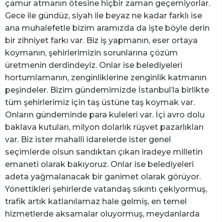
çamur atmanın ötesine hiçbir zaman geçemiyorlar.
Gece ile gündüz, siyah ile beyaz ne kadar farklı ise
ana muhalefetle bizim aramızda da işte böyle derin
bir zihniyet farkı var. Biz iş yapmanın, eser ortaya
koymanın, şehirlerimizin sorunlarına çözüm
üretmenin derdindeyiz. Onlar ise belediyeleri
hortumlamanın, zenginliklerine zenginlik katmanın
peşindeler. Bizim gündemimizde İstanbul’la birlikte
tüm şehirlerimiz için taş üstüne taş koymak var.
Onların gündeminde para kuleleri var. İçi avro dolu
baklava kutuları, milyon dolarlık rüşvet pazarlıkları
var. Biz ister mahalli idarelerde ister genel
seçimlerde olsun sandıktan çıkan iradeye milletin
emaneti olarak bakıyoruz. Onlar ise belediyeleri
adeta yağmalanacak bir ganimet olarak görüyor.
Yönettikleri şehirlerde vatandaş sıkıntı çekiyormuş,
trafik artık katlanılamaz hale gelmiş, en temel
hizmetlerde aksamalar oluyormuş, meydanlarda