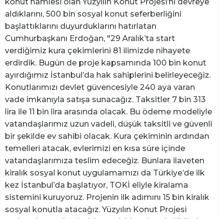
konut hamlesi olan Yüzyılın Konut Projesi’ni devreye
aldıklarını, 500 bin sosyal konut seferberliğini
başlattıklarını duyurduklarını hatırlatan
Cumhurbaşkanı Erdoğan, "29 Aralık’ta start
verdiğimiz kura çekimlerini 81 ilimizde nihayete
erdirdik. Bugün de proje kapsamında 100 bin konut
ayırdığımız İstanbul’da hak sahiplerini belirleyeceğiz.
Konutlarımızı devlet güvencesiyle 240 aya varan
vade imkanıyla satışa sunacağız. Taksitler 7 bin 313
lira ile 11 bin lira arasında olacak. Bu ödeme modeliyle
vatandaşlarımız uzun vadeli, düşük taksitli ve güvenli
bir şekilde ev sahibi olacak. Kura çekiminin ardından
temelleri atacak, evlerimizi en kısa süre içinde
vatandaşlarımıza teslim edeceğiz. Bunlara ilaveten
kiralık sosyal konut uygulamamızı da Türkiye’de ilk
kez İstanbul’da başlatıyor, TOKİ eliyle kiralama
sistemini kuruyoruz. Projenin ilk adımını 15 bin kiralık
sosyal konutla atacağız. Yüzyılın Konut Projesi