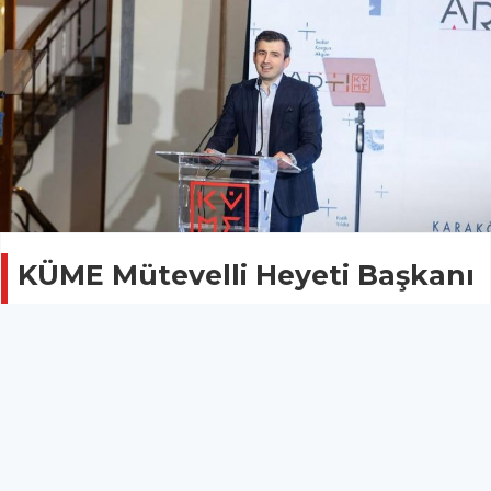
KÜME Mütevelli Heyeti Başkanı
Selçuk Bayraktar: "Medeniyet
mücadelemizi sanatın
aydınlığıyla yeni bir menzile
ulaştırıyoruz"