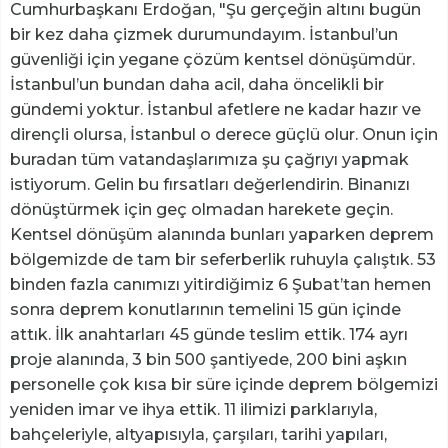
Cumhurbaşkanı Erdoğan, "Şu gerçeğin altını bugün
bir kez daha çizmek durumundayım. İstanbul’un
güvenliği için yegane çözüm kentsel dönüşümdür.
İstanbul’un bundan daha acil, daha öncelikli bir
gündemi yoktur. İstanbul afetlere ne kadar hazır ve
dirençli olursa, İstanbul o derece güçlü olur. Onun için
buradan tüm vatandaşlarımıza şu çağrıyı yapmak
istiyorum. Gelin bu fırsatları değerlendirin. Binanızı
dönüştürmek için geç olmadan harekete geçin.
Kentsel dönüşüm alanında bunları yaparken deprem
bölgemizde de tam bir seferberlik ruhuyla çalıştık. 53
binden fazla canımızı yitirdiğimiz 6 Şubat’tan hemen
sonra deprem konutlarının temelini 15 gün içinde
attık. İlk anahtarları 45 günde teslim ettik. 174 ayrı
proje alanında, 3 bin 500 şantiyede, 200 bini aşkın
personelle çok kısa bir süre içinde deprem bölgemizi
yeniden imar ve ihya ettik. 11 ilimizi parklarıyla,
bahçeleriyle, altyapısıyla, çarşıları, tarihi yapıları,