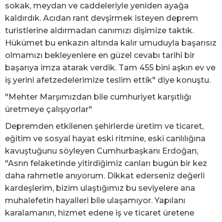
sokak, meydan ve caddeleriyle yeniden ayağa
kaldırdık. Acıdan rant devşirmek isteyen deprem
turistlerine aldırmadan canımızı dişimize taktık.
Hükümet bu enkazın altında kalır umuduyla başarısız
olmamızı bekleyenlere en güzel cevabı tarihi bir
başarıya imza atarak verdik. Tam 455 bini aşkın ev ve
iş yerini afetzedelerimize teslim ettik" diye konuştu.
"Mehter Marşımızdan bile cumhuriyet karşıtlığı
üretmeye çalışıyorlar"
Depremden etkilenen şehirlerde üretim ve ticaret,
eğitim ve sosyal hayat eski ritmine, eski canlılığına
kavuştuğunu söyleyen Cumhurbaşkanı Erdoğan,
"Asrın felaketinde yitirdiğimiz canları bugün bir kez
daha rahmetle anıyorum. Dikkat ederseniz değerli
kardeşlerim, bizim ulaştığımız bu seviyelere ana
muhalefetin hayalleri bile ulaşamıyor. Yapılanı
karalamanın, hizmet edene iş ve ticaret üretene