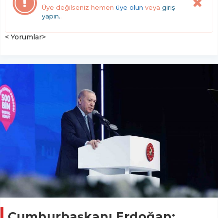
Üye değilseniz hemen
üye olun
veya
giriş
yapın.
.
< Yorumlar>
Cumhurbaşkanı Erdoğan: