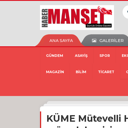
ANA SAYFA
GALERİLER
GÜNDEM
ASAYİŞ
SPOR
EK
MAGAZİN
BİLİM
TİCARET
KÜME Mütevelli H