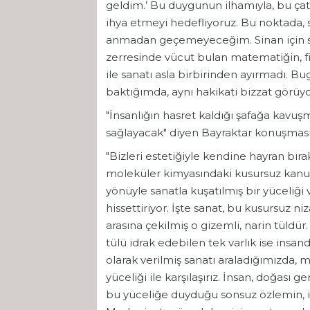
geldim.’ Bu duygunun ilhamıyla, bu çatı
ihya etmeyi hedefliyoruz. Bu noktada,
anmadan geçemeyeceğim. Sinan için san
zerresinde vücut bulan matematiğin, fi
ile sanatı asla birbirinden ayırmadı. 
baktığımda, aynı hakikati bizzat görüyo
"İnsanlığın hasret kaldığı şafağa kavu
sağlayacak" diyen Bayraktar konuşması
"Bizleri estetiğiyle kendine hayran bıra
moleküler kimyasındaki kusursuz kanunla
yönüyle sanatla kuşatılmış bir yüceli
hissettiriyor. İşte sanat, bu kusursuz 
arasına çekilmiş o gizemli, narin tüldü
tülü idrak edebilen tek varlık ise insa
olarak verilmiş sanatı araladığımızda,
yüceliği ile karşılaşırız. İnsan, doğas
bu yüceliğe duyduğu sonsuz özlemin, ila