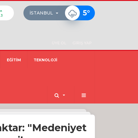
5
°
İSTANBUL
23
ÜYE OL
GİRİŞ YAP
EĞİTİM
TEKNOLOJİ
aktar: "Medeniyet