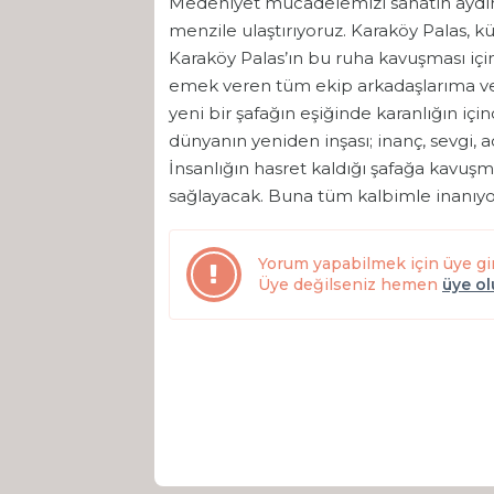
Medeniyet mücadelemizi sanatın aydınlığ
menzile ulaştırıyoruz. Karaköy Palas, kü
Karaköy Palas’ın bu ruha kavuşması iç
emek veren tüm ekip arkadaşlarıma ve
yeni bir şafağın eşiğinde karanlığın iç
dünyanın yeniden inşası; inanç, sevgi, 
İnsanlığın hasret kaldığı şafağa kavuş
sağlayacak. Buna tüm kalbimle inanıyo
Yorum yapabilmek için üye gi
Üye değilseniz hemen
üye o