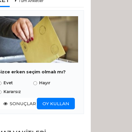
KET
Tüm Anketler
Sizce erken seçim olmalı mı?
Evet
Hayır
Kararsız
SONUÇLAR
OY KULLAN