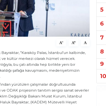
5
6
7
8
ayraktar, "Karaköy Palas, İstanbul’un kalbinde,
nat ve kültür merkezi olarak hizmet verecek.
9
ıyla, bu çatı altında hep birlikte yeni bir
t kaldığı şafağa kavuşmasını, medeniyetimizin
1
.
fından yürütülen çalışmalar doğrultusunda
 ve ODAK projesinin tanıtım sergisi sanat severler
ve İklim Değişikliği Bakanı Murat Kurum, İstanbul
 Haluk Bayraktar, (KADEM) Mütevelli Heyet