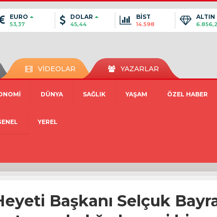
EURO
DOLAR
BİST
ALTIN
53,37
45,44
14.598
6.856,
VİDEOLAR
YAZARLAR
ONOMİ
DÜNYA
SAĞLIK
YAŞAM
ÖZEL HABER
GENEL
YEREL
eyeti Başkanı Selçuk Bayr