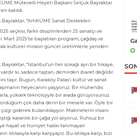
ÜME Mütevelli Heyeti Başkanı Selçuk Bayraktar
n katıldı.
 Bayraktar, "ArtıKÜME Sanat Destekleri
25 seçkisi, farklı disiplinlerden 25 sanatçı ve
di. Mart 2025’te başlatılan program, çağdaş ve
Bilim diplomasisi için ortak çağrı
rak kültürel mirasın güncel üretimlerle yeniden
GENEL
ayraktar, "İstanbul’un her sokağı ayrı bir hikaye,
SON
 vardır ki, sadece taştan, demirden ibaret değildir.
ini taşır. Bugün, Karaköy Palas’ı kültür ve sanat
aşımanın heyecanını yaşıyoruz. Bir mühendis
mlarla, yüksek teknolojiyle bir arada görüyorsunuz.
gördüğüm çok daha derin bir mesele var. Öyle bir
 çizgi giderek bulanıklaşıyor. Makinelerin insanı
eştiği karanlık bir çağa yol alıyoruz. Ruhsuz bir
e hayat ve hürriyet hakkı tanımayan
istilasıyla karşı karşıyayız. Bu istilaya karşı, bizi