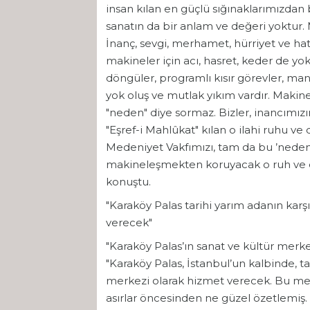
insan kılan en güçlü sığınaklarımızdan
sanatın da bir anlam ve değeri yoktur. 
İnanç, sevgi, merhamet, hürriyet ve hat
makineler için acı, hasret, keder de yo
döngüler, programlı kısır görevler, man
yok oluş ve mutlak yıkım vardır. Mak
"neden" diye sormaz. Bizler, inancımızın t
"Eşref-i Mahlûkat" kılan o ilahi ruhu ve
Medeniyet Vakfımızı, tam da bu ’neden
makineleşmekten koruyacak o ruh ve es
konuştu.
"Karaköy Palas tarihi yarım adanın karş
verecek"
"Karaköy Palas’ın sanat ve kültür merke
"Karaköy Palas, İstanbul’un kalbinde, ta
merkezi olarak hizmet verecek. Bu me
asırlar öncesinden ne güzel özetlemiş.