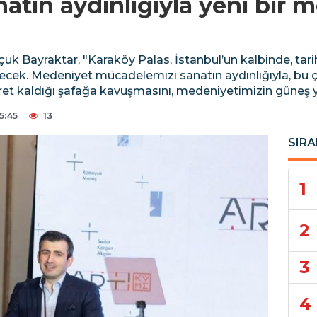
tın aydınlığıyla yeni bir m
k Bayraktar, "Karaköy Palas, İstanbul’un kalbinde, tarih
cek. Medeniyet mücadelemizi sanatın aydınlığıyla, bu çat
asret kaldığı şafağa kavuşmasını, medeniyetimizin güneş 
5:45
13
SIRA
1
2
3
4