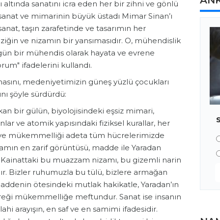
AN
 altında sanatını icra eden her bir zihni ve gönlü
 sanat ve mimarinin büyük üstadı Mimar Sinan’ı
at, taşın zarafetinde ve tasarımın her
ziğin ve nizamın bir yansımasıdır. O, mühendislik
Bugün bir mühendis olarak hayata ve evrene
rum" ifadelerini kullandı.
şmasını, medeniyetimizin güneş yüzlü çocukları
nı şöyle sürdürdü:
kan bir gülün, biyolojisindeki eşsiz mimari,
r ve atomik yapısındaki fiziksel kurallar, her
ği ve mükemmelliği adeta tüm hücrelerimizde
nizamın en zarif görüntüsü, madde ile Yaradan
r. Kainattaki bu muazzam nizamı, bu gizemli narin
ndır. Bizler ruhumuzla bu tülü, bizlere armağan
 maddenin ötesindeki mutlak hakikatle, Yaradan’ın
ı gereği mükemmelliğe meftundur. Sanat ise insanın
hi arayışın, en saf ve en samimi ifadesidir.