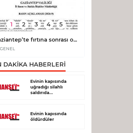
1
2
3
4
5
Gaziantep’te fırtına sonrası okullar tatil edildi
GENEL
GENEL
 DAKİKA HABERLERİ
Evinin kapısında
uğradığı silahlı
saldırıda...
Evinin kapısında
öldürdüler