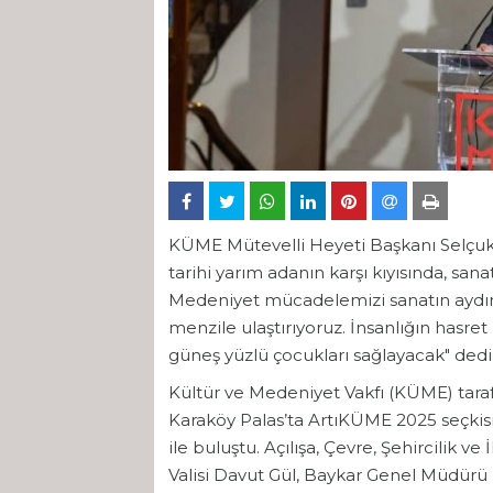
KÜME Mütevelli Heyeti Başkanı Selçuk B
tarihi yarım adanın karşı kıyısında, sa
Medeniyet mücadelemizi sanatın aydınlığ
menzile ulaştırıyoruz. İnsanlığın hasre
güneş yüzlü çocukları sağlayacak" dedi
Kültür ve Medeniyet Vakfı (KÜME) tara
Karaköy Palas’ta ArtıKÜME 2025 seçkisi
ile buluştu. Açılışa, Çevre, Şehircilik 
Valisi Davut Gül, Baykar Genel Müdürü