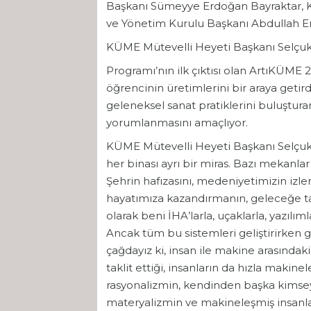
Başkanı Sümeyye Erdoğan Bayraktar, K
ve Yönetim Kurulu Başkanı Abdullah Ere
KÜME Mütevelli Heyeti Başkanı Selçuk
Programı’nın ilk çıktısı olan ArtıKÜME 20
öğrencinin üretimlerini bir araya getir
geleneksel sanat pratiklerini buluştura
yorumlanmasını amaçlıyor.
KÜME Mütevelli Heyeti Başkanı Selçuk B
her binası ayrı bir miras. Bazı mekanlar
Şehrin hafızasını, medeniyetimizin izler
hayatımıza kazandırmanın, geleceğe t
olarak beni İHA’larla, uçaklarla, yazılı
Ancak tüm bu sistemleri geliştirirken 
çağdayız ki, insan ile makine arasındaki
taklit ettiği, insanların da hızla makinel
rasyonalizmin, kendinden başka kimsey
materyalizmin ve makineleşmiş insanların 