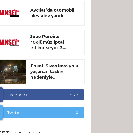
Avcılar’da otomobil
alev alev yandı
Joao Pereira:
"Golümüz iptal
edilmeseydi, 3...
Tokat-Sivas kara yolu
yaşanan taşkın
nedeniyle...
Facebook
18.7B
Twitter
0