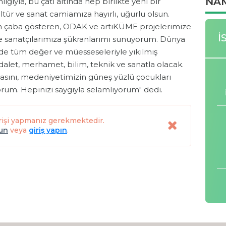
NAM
ıyla, bu çatı altında hep birlikte yeni bir
ltür ve sanat camiamıza hayırlı, uğurlu olsun.
in çaba gösteren, ODAK ve artıKÜME projelerimize
İ
 sanatçılarımıza şükranlarımı sunuyorum. Dünya
inde tüm değer ve müesseseleriyle yıkılmış
adalet, merhamet, bilim, teknik ve sanatla olacak.
masını, medeniyetimizin güneş yüzlü çocukları
rum. Hepinizi saygıyla selamlıyorum" dedi.
rişi yapmanız gerekmektedir.
lun
veya
giriş yapın
.