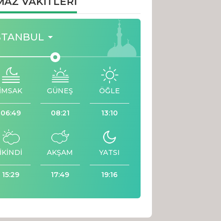
AZ VAKİTLERİ
STANBUL
İMSAK
GÜNEŞ
ÖĞLE
06:49
08:21
13:10
İKİNDİ
AKŞAM
YATSI
15:29
17:49
19:16