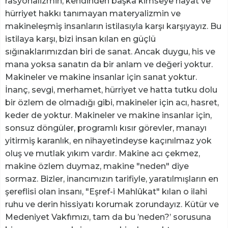
rasyonalizmin, kendinden başka kimseye hayat ve
hürriyet hakkı tanımayan materyalizmin ve
makineleşmiş insanların istilasıyla karşı karşıyayız. Bu
istilaya karşı, bizi insan kılan en güçlü
sığınaklarımızdan biri de sanat. Ancak duygu, his ve
mana yoksa sanatın da bir anlam ve değeri yoktur.
Makineler ve makine insanlar için sanat yoktur.
İnanç, sevgi, merhamet, hürriyet ve hatta tutku dolu
bir özlem de olmadığı gibi, makineler için acı, hasret,
keder de yoktur. Makineler ve makine insanlar için,
sonsuz döngüler, programlı kısır görevler, manayı
yitirmiş karanlık, en nihayetindeyse kaçınılmaz yok
oluş ve mutlak yıkım vardır. Makine acı çekmez,
makine özlem duymaz, makine "neden" diye
sormaz. Bizler, inancımızın tarifiyle, yaratılmışların en
şereflisi olan insanı, "Eşref-i Mahlûkat" kılan o ilahi
ruhu ve derin hissiyatı korumak zorundayız. Kütür ve
Medeniyet Vakfımızı, tam da bu ’neden?’ sorusuna