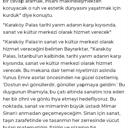
bir cevap aramak, insanı makineleşmekten
koruyacak o ruh ve estetik dünyasını yaşatmak için
kurduk" diye konuştu.
"Karaköy Palas tarihi yarım adanın karşı kıyısında,
sanat ve kültür merkezi olarak hizmet verecek"
"Karaköy Palas’ın sanat ve kültür merkezi olarak
hizmet vereceğini belirten Bayrarktar, "Karaköy
Palas, İstanbul’un kalbinde, tarihi yarım adanın karşı
kıyısında, sanat ve kültür merkezi olarak hizmet
verecek. Bu mekana dair temel niyetimizi aslında
Yunus Emre asırlar öncesinden ne güzel özetlemiş.
’Dostun evi gönüllerdir, gönüller yapmaya geldim.’ Bu
duygunun ilhamıyla, bu çatı altında sanatını icra eden
her bir zihni ve gönlü ihya etmeyi hedefliyoruz. Bu
noktada, sanat ve mimarinin büyük üstadı Mimar
Sinan’ı anmadan geçemeyeceğim. Sinan için sanat,
taşın zarafetinde ve tasarımın her zerresinde vücut
bulan matematiğin, fiziğin ve nizamın bir