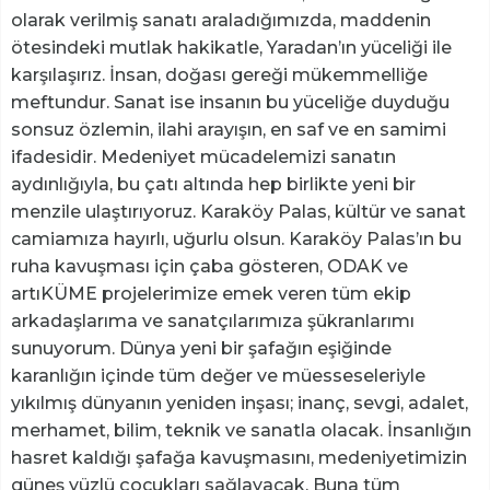
olarak verilmiş sanatı araladığımızda, maddenin
ötesindeki mutlak hakikatle, Yaradan’ın yüceliği ile
karşılaşırız. İnsan, doğası gereği mükemmelliğe
meftundur. Sanat ise insanın bu yüceliğe duyduğu
sonsuz özlemin, ilahi arayışın, en saf ve en samimi
ifadesidir. Medeniyet mücadelemizi sanatın
aydınlığıyla, bu çatı altında hep birlikte yeni bir
menzile ulaştırıyoruz. Karaköy Palas, kültür ve sanat
camiamıza hayırlı, uğurlu olsun. Karaköy Palas’ın bu
ruha kavuşması için çaba gösteren, ODAK ve
artıKÜME projelerimize emek veren tüm ekip
arkadaşlarıma ve sanatçılarımıza şükranlarımı
sunuyorum. Dünya yeni bir şafağın eşiğinde
karanlığın içinde tüm değer ve müesseseleriyle
yıkılmış dünyanın yeniden inşası; inanç, sevgi, adalet,
merhamet, bilim, teknik ve sanatla olacak. İnsanlığın
hasret kaldığı şafağa kavuşmasını, medeniyetimizin
güneş yüzlü çocukları sağlayacak. Buna tüm