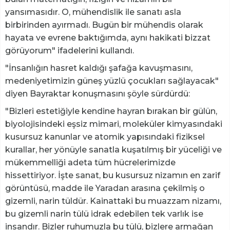
yansımasıdır. O, mühendislik ile sanatı asla
birbirinden ayırmadı. Bugün bir mühendis olarak
hayata ve evrene baktığımda, aynı hakikati bizzat
görüyorum" ifadelerini kullandı.
"İnsanlığın hasret kaldığı şafağa kavuşmasını,
medeniyetimizin güneş yüzlü çocukları sağlayacak"
diyen Bayraktar konuşmasını şöyle sürdürdü:
"Bizleri estetiğiyle kendine hayran bırakan bir gülün,
biyolojisindeki eşsiz mimari, moleküler kimyasındaki
kusursuz kanunlar ve atomik yapısındaki fiziksel
kurallar, her yönüyle sanatla kuşatılmış bir yüceliği ve
mükemmelliği adeta tüm hücrelerimizde
hissettiriyor. İşte sanat, bu kusursuz nizamın en zarif
görüntüsü, madde ile Yaradan arasına çekilmiş o
gizemli, narin tüldür. Kainattaki bu muazzam nizamı,
bu gizemli narin tülü idrak edebilen tek varlık ise
insandır. Bizler ruhumuzla bu tülü, bizlere armağan