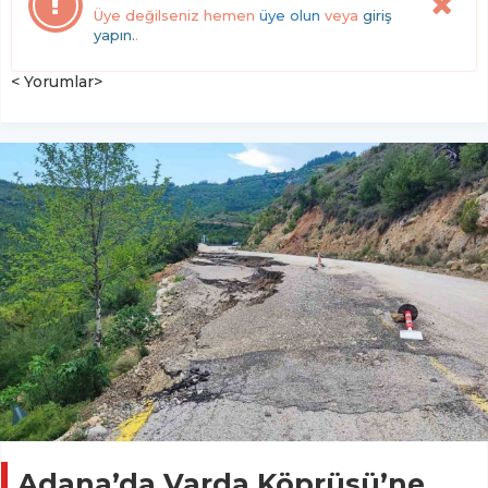
Üye değilseniz hemen
üye olun
veya
giriş
yapın.
.
< Yorumlar>
Adana’da Varda Köprüsü’ne