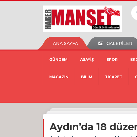
ANA SAYFA
GALERİLER
GÜNDEM
ASAYİŞ
SPOR
EK
MAGAZİN
BİLİM
TİCARET
Aydın’da 18 düze