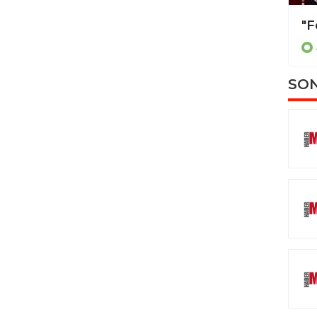
Otomobil sulama kanalına uçtu
AYDIN
SON