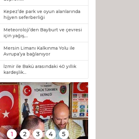
Kepez’de park ve oyun alanlarında
hijyen seferberliği
Meteoroloji’den Bayburt ve çevresi
için yağış,...
Mersin Limanı Kalkınma Yolu ile
Avrupa’ya bağlanıyor
İzmir ile Bakü arasındaki 40 yıllık
0
kardeşlik...
1
2
3
4
5