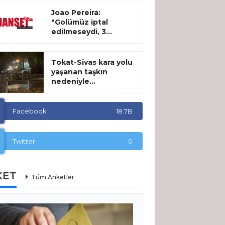
Joao Pereira:
"Golümüz iptal
edilmeseydi, 3...
Tokat-Sivas kara yolu
yaşanan taşkın
nedeniyle...
Facebook
18.7B
Twitter
0
KET
Tüm Anketler