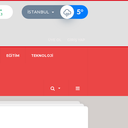
5
°
İSTANBUL
23
ÜYE OL
GİRİŞ YAP
EĞİTİM
TEKNOLOJİ