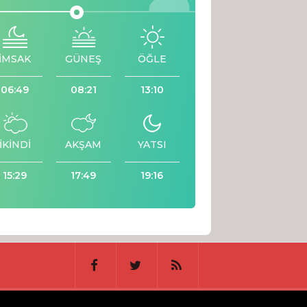
İMSAK
GÜNEŞ
ÖĞLE
06:49
08:21
13:10
İKİNDİ
AKŞAM
YATSI
15:29
17:49
19:16