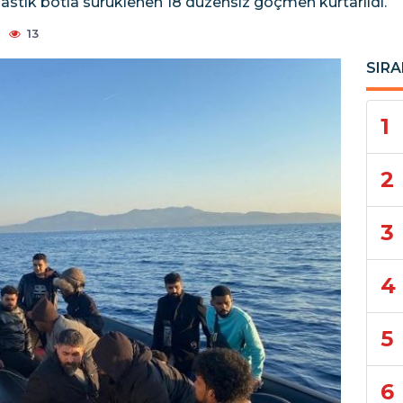
 lastik botla sürüklenen 18 düzensiz göçmen kurtarıldı.
13
SIRA
1
2
3
4
5
6