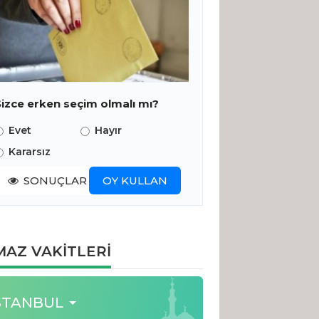
Sizce erken seçim olmalı mı?
Evet
Hayır
Kararsız
SONUÇLAR
OY KULLAN
AZ VAKİTLERİ
STANBUL