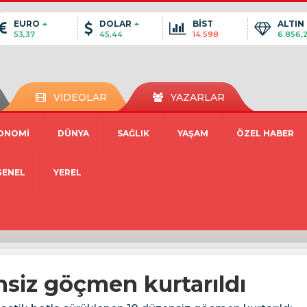
EURO
DOLAR
BİST
ALTIN
53,37
45,44
14.598
6.856,
VİDEOLAR
YAZARLAR
ONOMİ
DÜNYA
SAĞLIK
YAŞAM
ÖZEL HABER
GENEL
YEREL
nsiz göçmen kurtarıldı