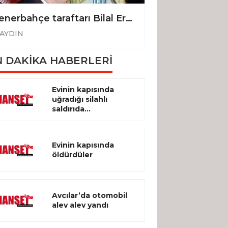
"Fenerbahçe taraftarı Bilal Erdoğan’a Aydın’da madalyalı sarı kanarya sürprizi
AYDIN
AYDIN
 DAKİKA HABERLERİ
Evinin kapısında
uğradığı silahlı
saldırıda...
Evinin kapısında
öldürdüler
Avcılar’da otomobil
alev alev yandı