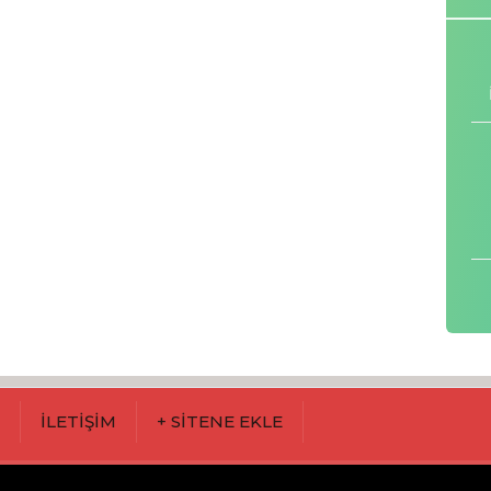
M
İLETİŞİM
+ SİTENE EKLE