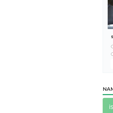
NAM
İ