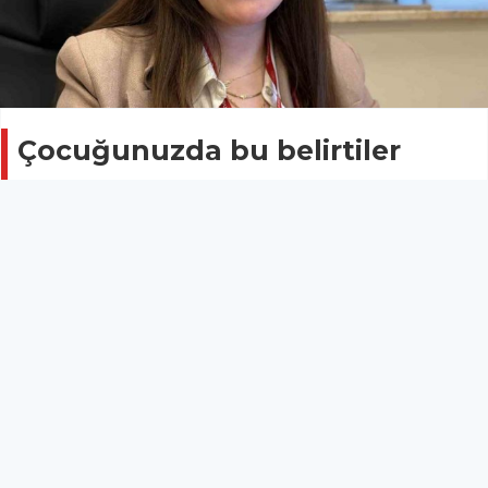
Çocuğunuzda bu belirtiler
varsa dikkat
SAĞLIK
03 Mayıs 2026 - 10:23
27
Çocukluk çağında sık karşılaşılan idrar yolu
enfeksiyonlarına karşı ebeveynleri uyaran Çocuk
Hastalıkları Uzmanı Dr. Özge Yurtseven; tuvalet
alışkanlığının ertelenmemesi, bol sıvı tüketimi ve
doğru temizlik kuralları ile hastalığın büyük oranda
önlenebileceğini bildirdi.