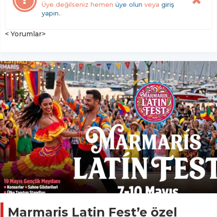
Üye değilseniz hemen
üye olun
veya
giriş
yapın.
.
< Yorumlar>
Marmaris Latin Fest’e özel