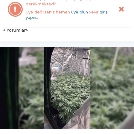
gerekmektedir.
Üye değilseniz hemen
üye olun
veya
giriş
yapın.
.
< Yorumlar>