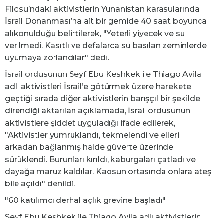
Filosu’ndaki aktivistlerin Yunanistan karasularında
İsrail Donanması’na ait bir gemide 40 saat boyunca
alıkonulduğu belirtilerek, "Yeterli yiyecek ve su
verilmedi. Kasıtlı ve defalarca su basılan zeminlerde
uyumaya zorlandılar" dedi.
İsrail ordusunun Seyf Ebu Keshkek ile Thiago Avila
adlı aktivistleri İsrail’e götürmek üzere harekete
geçtiği sırada diğer aktivistlerin barışçıl bir şekilde
direndiği aktarılan açıklamada, İsrail ordusunun
aktivistlere şiddet uyguladığı ifade edilerek,
"Aktivistler yumruklandı, tekmelendi ve elleri
arkadan bağlanmış halde güverte üzerinde
sürüklendi. Burunları kırıldı, kaburgaları çatladı ve
dayağa maruz kaldılar. Kaosun ortasında onlara ateş
bile açıldı" denildi.
"60 katılımcı derhal açlık grevine başladı"
Seyf Ebu Keshkek ile Thiago Avila adlı aktivistlerin