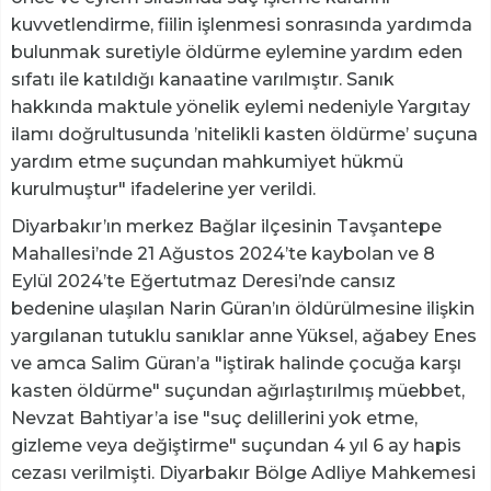
kuvvetlendirme, fiilin işlenmesi sonrasında yardımda
bulunmak suretiyle öldürme eylemine yardım eden
sıfatı ile katıldığı kanaatine varılmıştır. Sanık
hakkında maktule yönelik eylemi nedeniyle Yargıtay
ilamı doğrultusunda ’nitelikli kasten öldürme’ suçuna
yardım etme suçundan mahkumiyet hükmü
kurulmuştur" ifadelerine yer verildi.
Diyarbakır’ın merkez Bağlar ilçesinin Tavşantepe
Mahallesi’nde 21 Ağustos 2024’te kaybolan ve 8
Eylül 2024’te Eğertutmaz Deresi’nde cansız
bedenine ulaşılan Narin Güran’ın öldürülmesine ilişkin
yargılanan tutuklu sanıklar anne Yüksel, ağabey Enes
ve amca Salim Güran’a "iştirak halinde çocuğa karşı
kasten öldürme" suçundan ağırlaştırılmış müebbet,
Nevzat Bahtiyar’a ise "suç delillerini yok etme,
gizleme veya değiştirme" suçundan 4 yıl 6 ay hapis
cezası verilmişti. Diyarbakır Bölge Adliye Mahkemesi