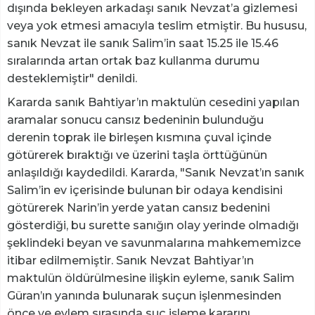
dışında bekleyen arkadaşı sanık Nevzat’a gizlemesi
veya yok etmesi amacıyla teslim etmiştir. Bu hususu,
sanık Nevzat ile sanık Salim’in saat 15.25 ile 15.46
sıralarında artan ortak baz kullanma durumu
desteklemiştir" denildi.
Kararda sanık Bahtiyar’ın maktulün cesedini yapılan
aramalar sonucu cansız bedeninin bulunduğu
derenin toprak ile birleşen kısmına çuval içinde
götürerek bıraktığı ve üzerini taşla örttüğünün
anlaşıldığı kaydedildi. Kararda, "Sanık Nevzat’ın sanık
Salim’in ev içerisinde bulunan bir odaya kendisini
götürerek Narin’in yerde yatan cansız bedenini
gösterdiği, bu surette sanığın olay yerinde olmadığı
şeklindeki beyan ve savunmalarına mahkememizce
itibar edilmemiştir. Sanık Nevzat Bahtiyar’ın
maktulün öldürülmesine ilişkin eyleme, sanık Salim
Güran’ın yanında bulunarak suçun işlenmesinden
önce ve eylem sırasında suç işleme kararını