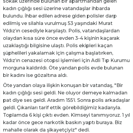
sokak üzerinde bulunan bir apartmandan gelen
kadın çığlığı sesi üzerine vatandaşlar ihbarda
bulundu. İhbar edilen adrese giden polisler darp
edilmiş ve silahla vurulmuş 53 yaşındaki Murat
Yıldız’ın cesediyle karşılaştı. Polis, vatandaşlardan
olaydan kısa süre önce evden 3-4 kişinin kaçarak
uzaklaştığı bilgisine ulaştı. Polis ekipleri kaçan
şüphelileri yakalamak için çalışma başlatırken,
Yıldız’ın cenazesi otopsi işlemleri için Adli Tıp Kurumu
morguna kaldırıldı. Öte yandan polis evde bulunan
bir kadını ise gözaltına aldı.
Öte yandan olaya ilişkin konuşan bir vatandaş, "Bir
kadın çığlığı sesi geldi. Ne oluyor demeye kalmadan
pat diye ses geldi. Aradım 155’i. Sonra polis arkadaşlar
geldi. Çıkanları tarif ettik görebildiğimiz kadarıyla.
Toplamda 6 kişi çıktı evden. Kimseyi tanımıyoruz. 1 yıl
kadar önce gece narkotik baskın yaptı buraya. Biz
mahalle olarak da şikayetçiyiz" dedi.