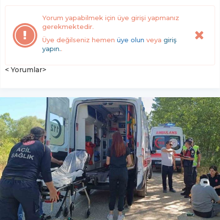
Yorum yapabilmek için üye girişi yapmanız
gerekmektedir.
Üye değilseniz hemen
üye olun
veya
giriş
yapın.
.
< Yorumlar>