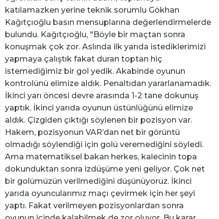
katılamazken yerine teknik sorumlu Gökhan
Kağıtçıoğlu basın mensuplarına değerlendirmelerde
bulundu. Kağıtçıoğlu, "Böyle bir maçtan sonra
konuşmak çok zor. Aslında ilk yarıda istediklerimizi
yapmaya çalıştık fakat duran toptan hiç
istemediğimiz bir gol yedik. Akabinde oyunun
kontrolünü elimize aldık. Penaltıdan yararlanamadık.
İkinci yarı öncesi devre arasında 1-2 tane dokunuş
yaptık. İkinci yarıda oyunun üstünlüğünü elimize
aldık. Çizgiden çıktığı söylenen bir pozisyon var.
Hakem, pozisyonun VAR’dan net bir görüntü
olmadığı söylendiği için golü veremediğini söyledi.
Ama matematiksel bakan herkes, kalecinin topa
dokunduktan sonra izdüşüme yeni geliyor. Çok net
bir golümüzün verilmediğini düşünüyoruz. İkinci
yarıda oyuncularımız maçı çevirmek için her şeyi
yaptı. Fakat verilmeyen pozisyonlardan sonra
oyunun içinde kalabilmek de zor oluyor. Bu karar