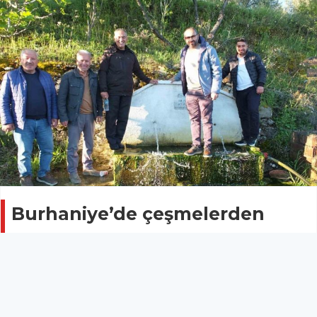
Burhaniye’de çeşmelerden
fışkıran sular bereketli sezon
umutlarını artırdı
BALIKESİR
27 Nisan 2026 - 00:15
14