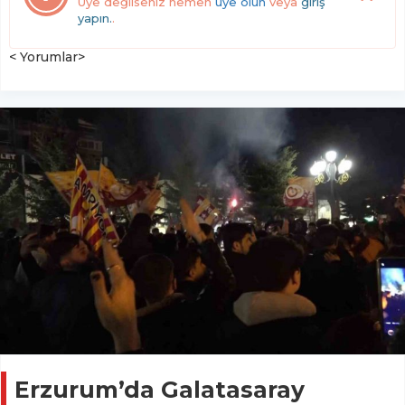
Üye değilseniz hemen
üye olun
veya
giriş
yapın.
.
< Yorumlar>
Erzurum’da Galatasaray