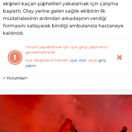
ekipleri kaçan şüphelileri yakalamak için çalışma
başlattı. Olay yerine gelen sağlık ekibinin ilk
müdahalesinin ardından arkadaşının verdiği
formasını sallayarak bindiği ambulansla hastaneye
kaldırıldı.
Yorum yapabilmek için üye girişi yapmanız
gerekmektedir.
Üye değilseniz hemen
üye olun
veya
giriş
yapın.
.
< Yorumlar>