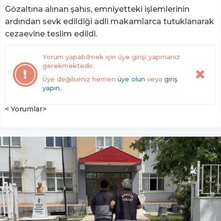
Gözaltına alınan şahıs, emniyetteki işlemlerinin
ardından sevk edildiği adli makamlarca tutuklanarak
cezaevine teslim edildi.
Yorum yapabilmek için üye girişi yapmanız
gerekmektedir.
Üye değilseniz hemen
üye olun
veya
giriş
yapın.
.
< Yorumlar>