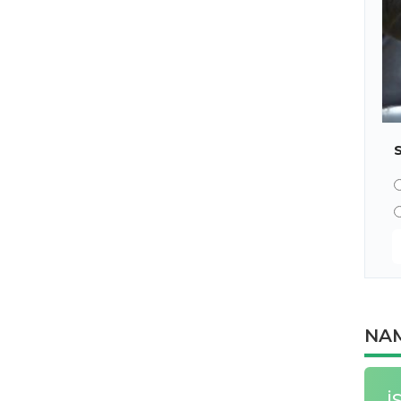
NAM
İ