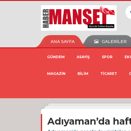
ANA SAYFA
GALERİLER
GÜNDEM
ASAYİŞ
SPOR
EK
MAGAZİN
BİLİM
TİCARET
Adıyaman’da haft