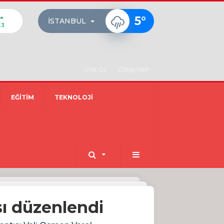
5
°
İSTANBUL
23
ÜYE OL
GİRİŞ YAP
EĞİTİM
TEKNOLOJİ
sı düzenlendi