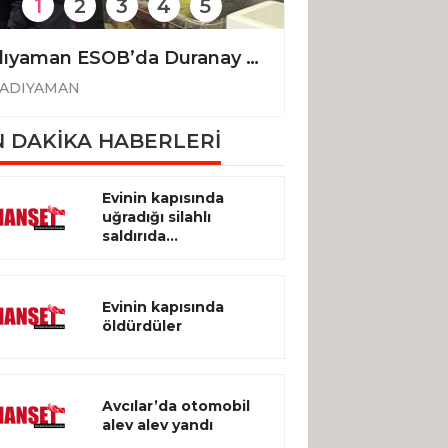
1
2
3
4
5
Adıyaman ESOB’da Duranay güven tazeledi
ADIYAMAN
ADIYAMAN
 DAKİKA HABERLERİ
Evinin kapısında
uğradığı silahlı
saldırıda...
Evinin kapısında
öldürdüler
Avcılar’da otomobil
alev alev yandı