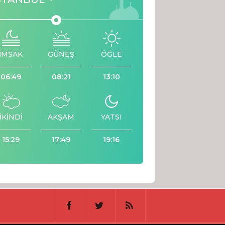
İMSAK
GÜNEŞ
ÖĞLE
06:49
08:21
13:10
İKİNDİ
AKŞAM
YATSI
15:29
17:49
19:16