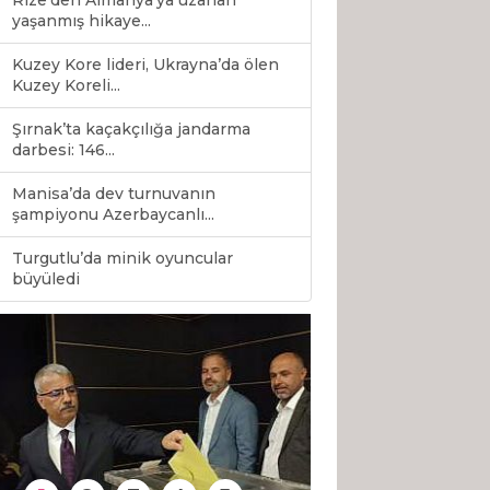
Rize’den Almanya’ya uzanan
yaşanmış hikaye...
Kuzey Kore lideri, Ukrayna’da ölen
Kuzey Koreli...
Şırnak’ta kaçakçılığa jandarma
darbesi: 146...
Manisa’da dev turnuvanın
şampiyonu Azerbaycanlı...
Turgutlu’da minik oyuncular
0
büyüledi