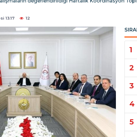
lışmaların değerlendirildiği Haftalık Koordinasyon Topl
i 13:17
12
SIRA
1
2
3
4
5