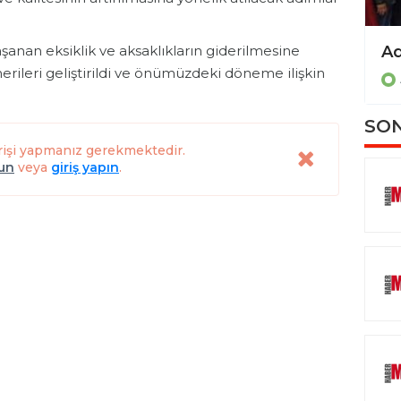
anan eksiklik ve aksaklıkların giderilmesine
Milletvekili Mustafa Alkayış Gölbaşı’nda sorunları tespit etti
rileri geliştirildi ve önümüzdeki döneme ilişkin
ADIYAMAN
SON
rişi yapmanız gerekmektedir.
lun
veya
giriş yapın
.