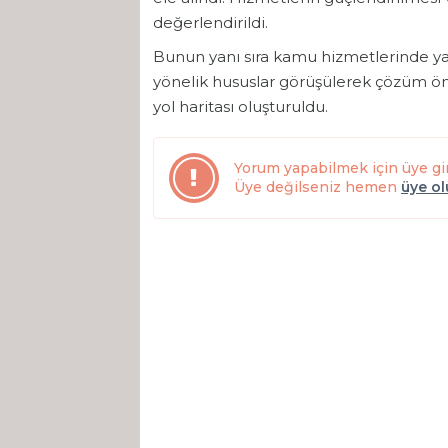
değerlendirildi.
Bunun yanı sıra kamu hizmetlerinde yaş
yönelik hususlar görüşülerek çözüm öne
yol haritası oluşturuldu.
Yorum yapabilmek için üye gi
Üye değilseniz hemen
üye o