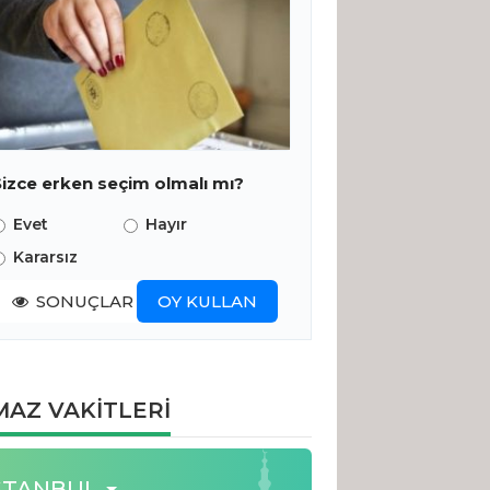
Sizce erken seçim olmalı mı?
Evet
Hayır
Kararsız
SONUÇLAR
OY KULLAN
AZ VAKİTLERİ
STANBUL