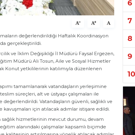
6
7
maların değerlendirildiği Haftalık Koordinasyon
8
a gerçekleştirildi.
ircilik ve İklim Değişikliği İl Müdürü Faysal Ergezen,
9
 Eğitim Müdürü Ali Tosun, Aile ve Sosyal Hizmetler
k Konut yetkililerinin katılımıyla düzenlenen
1
yapımı tamamlanarak vatandaşların yerleşimine
eslim süreçleri, alt ve üstyapı çalışmaları ile
değerlendirildi. Vatandaşların güvenli, sağlıklı ve
kavuşmaları için atılacak adımlar istişare edildi.
n sağlık hizmetlerinin mevcut durumu, devam
e eğitim alanındaki çalışmalar kapsamlı biçimde
ve kalitesinin artırılmasına yönelik atılacak adımlar