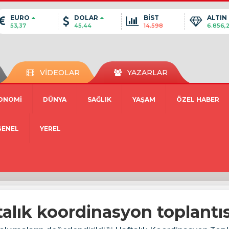
EURO
DOLAR
BİST
ALTIN
53,37
45,44
14.598
6.856,
VİDEOLAR
YAZARLAR
ONOMİ
DÜNYA
SAĞLIK
YAŞAM
ÖZEL HABER
GENEL
YEREL
alık koordinasyon toplantı