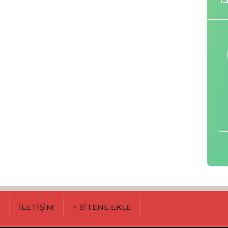
M
İLETİŞİM
+ SİTENE EKLE