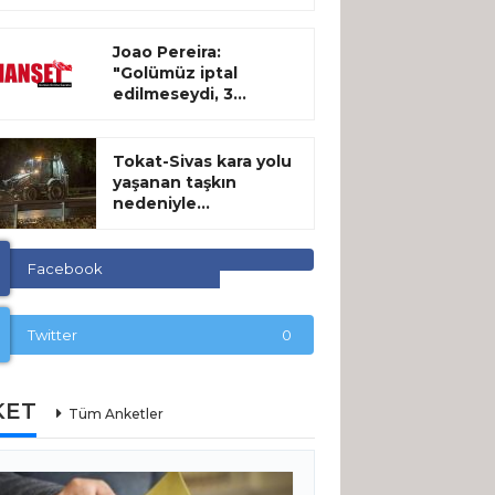
Joao Pereira:
"Golümüz iptal
edilmeseydi, 3...
Tokat-Sivas kara yolu
yaşanan taşkın
nedeniyle...
Facebook
Twitter
0
KET
Tüm Anketler