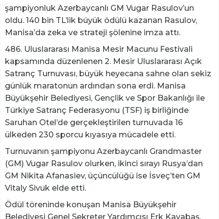
şampiyonluk Azerbaycanlı GM Vugar Rasulov’un
oldu. 140 bin TL’lik büyük ödülü kazanan Rasulov,
Manisa’da zeka ve strateji şölenine imza attı.
486. Uluslararası Manisa Mesir Macunu Festivali
kapsamında düzenlenen 2. Mesir Uluslararası Açık
Satranç Turnuvası, büyük heyecana sahne olan sekiz
günlük maratonun ardından sona erdi. Manisa
Büyükşehir Belediyesi, Gençlik ve Spor Bakanlığı ile
Türkiye Satranç Federasyonu (TSF) iş birliğinde
Saruhan Otel’de gerçekleştirilen turnuvada 16
ülkeden 230 sporcu kıyasıya mücadele etti.
Turnuvanın şampiyonu Azerbaycanlı Grandmaster
(GM) Vugar Rasulov olurken, ikinci sırayı Rusya’dan
GM Nikita Afanasiev, üçüncülüğü ise İsveç’ten GM
Vitaly Sivuk elde etti.
Ödül töreninde konuşan Manisa Büyükşehir
Belediyesi Genel Sekreter Yardımcısı Erk Kayabaş,