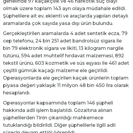
genelinde 97 kaçakçılık ve 46 narkotik suç olayı
olmak üzere toplam 143 ayrı olaya müdahale edildi.
Şüphelilere ait ev, eklenti ve araçlarda yapılan detaylı
aramalarda çok sayıda yasa dışı ürün bulundu.
Gerçekleştirilen aramalarda 4 adet sentetik ecza, 79
cep telefonu, 24 bin 251 adet bandrolsüz sigara ile
bin 79 elektronik sigara ve likiti, 13 kilogram nargile
tütünü, 594 adet muhtelif hırdavat malzemesi, 892
tekstil ürünü, 603 kozmetik ve süs eşyası ile 461 adet
çeşitli gümrük kaçağı malzeme ele geçirildi.
Operasyonlarda ele geçirilen kaçak ürünlerin toplam
piyasa değeri yaklaşık 11 milyon 48 bin 450 lira olarak
hesaplandı.
Operasyonlar kapsamında toplam 146 şüpheli
hakkında adli işlem başlatıldı. Gözaltına alınan
şüphelilerden 1’inin çıkarıldığı mahkemece
tutuklandığı bildirildi. Diğer şüphelilerle ilgili adli
sürecin devam ettiği öğrenildi.