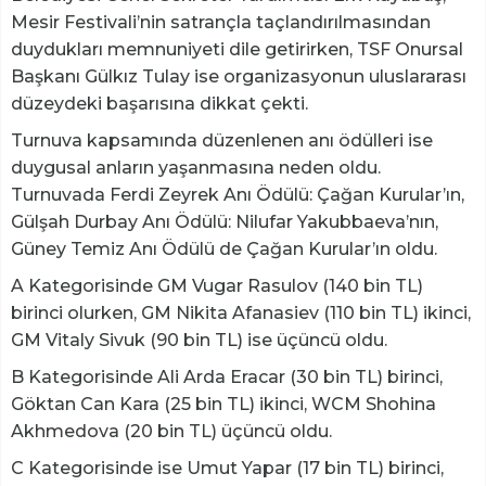
Mesir Festivali’nin satrançla taçlandırılmasından
duydukları memnuniyeti dile getirirken, TSF Onursal
Başkanı Gülkız Tulay ise organizasyonun uluslararası
düzeydeki başarısına dikkat çekti.
Turnuva kapsamında düzenlenen anı ödülleri ise
duygusal anların yaşanmasına neden oldu.
Turnuvada Ferdi Zeyrek Anı Ödülü: Çağan Kurular’ın,
Gülşah Durbay Anı Ödülü: Nilufar Yakubbaeva’nın,
Güney Temiz Anı Ödülü de Çağan Kurular’ın oldu.
A Kategorisinde GM Vugar Rasulov (140 bin TL)
birinci olurken, GM Nikita Afanasiev (110 bin TL) ikinci,
GM Vitaly Sivuk (90 bin TL) ise üçüncü oldu.
B Kategorisinde Ali Arda Eracar (30 bin TL) birinci,
Göktan Can Kara (25 bin TL) ikinci, WCM Shohina
Akhmedova (20 bin TL) üçüncü oldu.
C Kategorisinde ise Umut Yapar (17 bin TL) birinci,