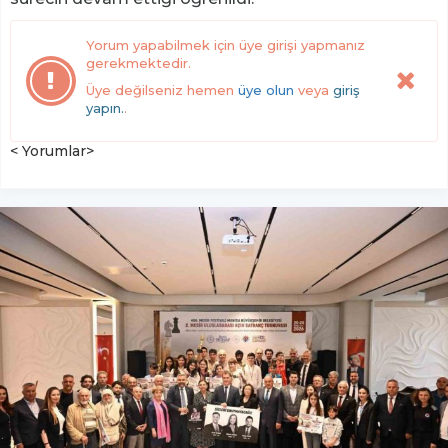
Yorum yapabilmek için üye girişi yapmanız
gerekmektedir.
Üye değilseniz hemen
üye olun
veya
giriş
yapın.
.
< Yorumlar>