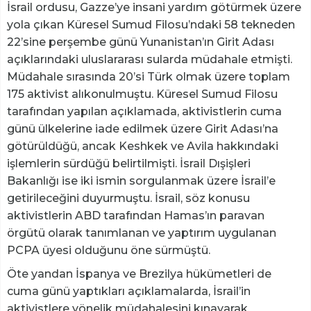
İsrail ordusu, Gazze’ye insani yardım götürmek üzere
yola çıkan Küresel Sumud Filosu’ndaki 58 tekneden
22’sine perşembe günü Yunanistan’ın Girit Adası
açıklarındaki uluslararası sularda müdahale etmişti.
Müdahale sırasında 20’si Türk olmak üzere toplam
175 aktivist alıkonulmuştu. Küresel Sumud Filosu
tarafından yapılan açıklamada, aktivistlerin cuma
günü ülkelerine iade edilmek üzere Girit Adası’na
götürüldüğü, ancak Keshkek ve Avila hakkındaki
işlemlerin sürdüğü belirtilmişti. İsrail Dışişleri
Bakanlığı ise iki ismin sorgulanmak üzere İsrail’e
getirileceğini duyurmuştu. İsrail, söz konusu
aktivistlerin ABD tarafından Hamas’ın paravan
örgütü olarak tanımlanan ve yaptırım uygulanan
PCPA üyesi olduğunu öne sürmüştü.
Öte yandan İspanya ve Brezilya hükümetleri de
cuma günü yaptıkları açıklamalarda, İsrail’in
aktivistlere yönelik müdahalesini kınayarak,