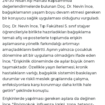
24–30 Nisan Aşı Haftası kapsamında
değerlendirmelerde bulunan Doç. Dr. Nevin İnce,
bağışıklamanın yaşam boyu devam etmesi gereken
bir koruyucu sağlık uygulaması olduğunu vurguladı.
Doç. Dr. Nevin İnce, Tıp Fakültesi 5. sınıf stajyer
öğrencileriyle birlikte hazırladıkları bağışıklama
temalı afiş ve posterlerle toplumda erişkin
aşılamasına yönelik farkındalığı artırmayı
amaçladıklarını belirtti. Aşının yalnızca çocukluk
dönemine ait bir uygulama olmadığını ifade eden
İnce, "Erişkinlik döneminde de aşılar büyük önem
taşımaktadır. Özellikle yaşın ilerlemesi, kronik
hastalıkların varlığı, bağışıklık sistemini baskılayan
durumlar ve riskli meslek gruplarında çalışma,
enfeksiyonlara karşı korunmayı daha kritik hale
getirir" şeklinde konuştu.
Erişkinlerde yapılması gereken aşılara da değinen
İnce, "Pnömokok, influenza (grip), zona, tetanoz-