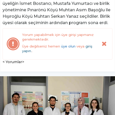
üyeliğin İsmet Bostancı, Mustafa Yumurtacı ve birlik
yönetimine Pınarönü Köyü Muhtarı Asım Başoğlu ile
Hışıroğlu Köyü Muhtarı Serkan Yanaz seçildiler. Birlik
üyesi olarak seçiminin ardından program sona erdi.
Yorum yapabilmek için üye girişi yapmanız
gerekmektedir.
Üye değilseniz hemen
üye olun
veya
giriş
yapın.
.
< Yorumlar>