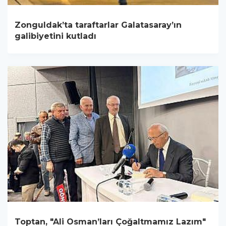
Zonguldak’ta taraftarlar Galatasaray’ın
galibiyetini kutladı
Toptan, "Ali Osman’ları Çoğaltmamız Lazım"