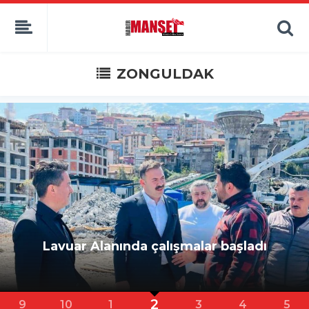
ZONGULDAK
Gazi Mustafa Kemal Ortaokulunda
eTwinning Projesi
3
10
1
2
4
5
6