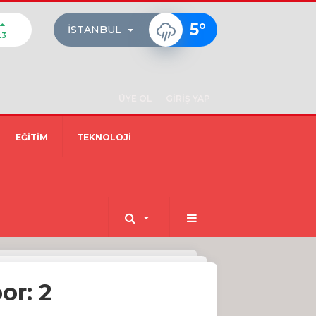
5
°
İSTANBUL
23
ÜYE OL
GİRİŞ YAP
EĞİTİM
TEKNOLOJİ
or: 2