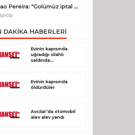
Joao Pereira: "Golümüz iptal edilmeseydi, 3 puanı alan taraf biz olacaktık"
SPOR
SPOR
 DAKİKA HABERLERİ
Evinin kapısında
uğradığı silahlı
saldırıda...
Evinin kapısında
öldürdüler
Avcılar’da otomobil
alev alev yandı