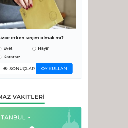
Sizce erken seçim olmalı mı?
Evet
Hayır
Kararsız
SONUÇLAR
OY KULLAN
AZ VAKİTLERİ
STANBUL