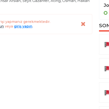
 Ensar Arslan, Seyit Gazanfer, Ating, Osman, Hakan
Erling Moe: "Son 2 maç gerçek bir dram olacak"
SPOR
rişi yapmanız gerekmektedir.
SON
lun
veya
giriş yapın
.