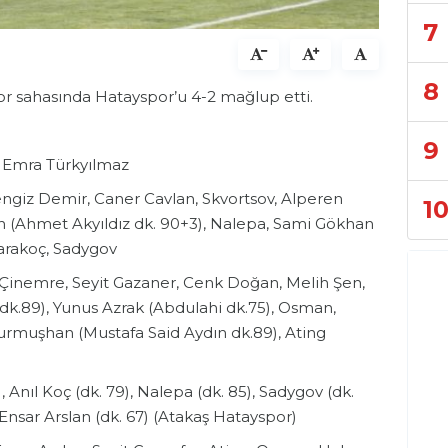
7
8
spor sahasında Hatayspor’u 4-2 mağlup etti.
9
, Emra Türkyılmaz
engiz Demir, Caner Cavlan, Skvortsov, Alperen
1
an (Ahmet Akyıldız dk. 90+3), Nalepa, Sami Gökhan
Karakoç, Sadygov
Çinemre, Seyit Gazaner, Cenk Doğan, Melih Şen,
.89), Yunus Azrak (Abdulahi dk.75), Osman,
Durmuşhan (Mustafa Said Aydın dk.89), Ating
 Anıl Koç (dk. 79), Nalepa (dk. 85), Sadygov (dk.
 Ensar Arslan (dk. 67) (Atakaş Hatayspor)