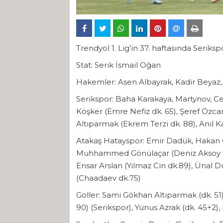
Trendyol 1. Lig’in 37. haftasında Serik
Stat: Serik İsmail Oğan
Hakemler: Asen Albayrak, Kadir Beyaz
Serikspor: Baha Karakaya, Martynov, C
Köşker (Emre Nefiz dk. 65), Şeref Özc
Altıparmak (Ekrem Terzi dk. 88), Anıl 
Atakaş Hatayspor: Emir Dadük, Hakan 
Muhhammed Gönülaçar (Deniz Aksoy dk
Ensar Arslan (Yılmaz Cin dk.89), Ünal 
(Chaadaev dk.75)
Goller: Sami Gökhan Altıparmak (dk. 51),
90) (Serikspor), Yunus Azrak (dk. 45+2),