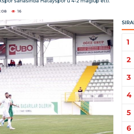
erikspor sahasında Hatayspor’u 4-2 mağlup etti.
:08
16
SIRA
1
2
3
4
5
6