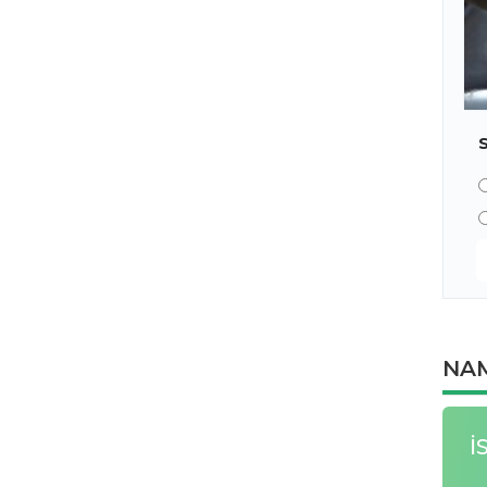
NAM
İ