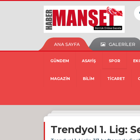
ANA SAYFA
GALERİLER
GÜNDEM
ASAYİŞ
SPOR
EK
MAGAZİN
BİLİM
TİCARET
Trendyol 1. Lig: S