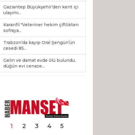
Gaziantep Büyükşehir’den kent içi
ulaşımı...
Karanfil "Veteriner hekim çiftlikten
sofraya...
Trabzon’da kayıp Oral Şengün’ün
cesedi 85...
Gelin ve damat evde ölü bulundu,
0
düğün evi cenaze...
1
2
3
4
5