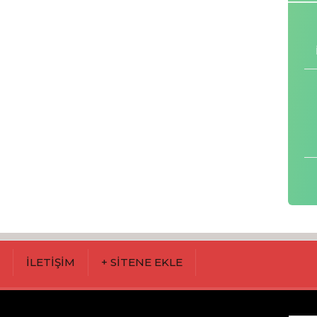
M
İLETİŞİM
+ SİTENE EKLE