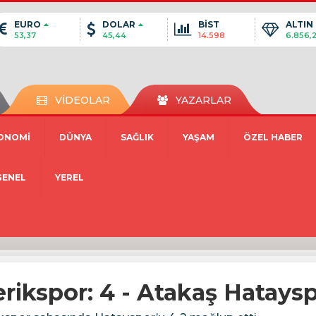
EURO
DOLAR
BİST
ALTIN
53,37
45,44
14.598
6.856,
VİDEOLAR
YAZARLAR
ONOMİ
DÜNYA
SAĞLIK
YAŞAM
ÖZEL HABER
GENEL
YEREL
erikspor: 4 - Atakaş Hataysp