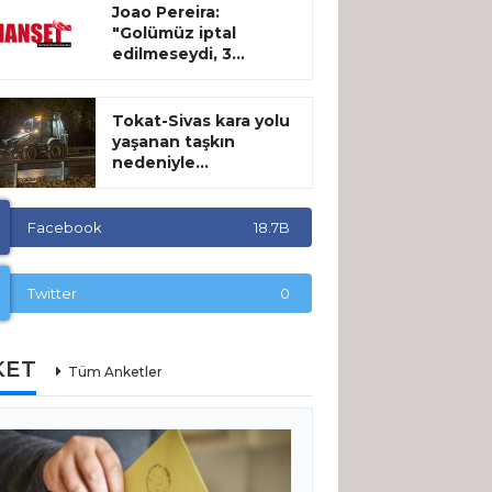
Joao Pereira:
"Golümüz iptal
edilmeseydi, 3...
Tokat-Sivas kara yolu
yaşanan taşkın
nedeniyle...
Facebook
18.7B
Twitter
0
KET
Tüm Anketler