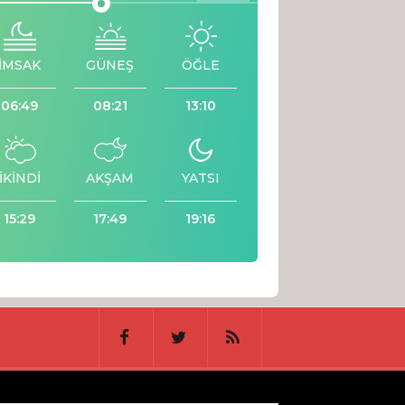
İMSAK
GÜNEŞ
ÖĞLE
06:49
08:21
13:10
İKİNDİ
AKŞAM
YATSI
15:29
17:49
19:16