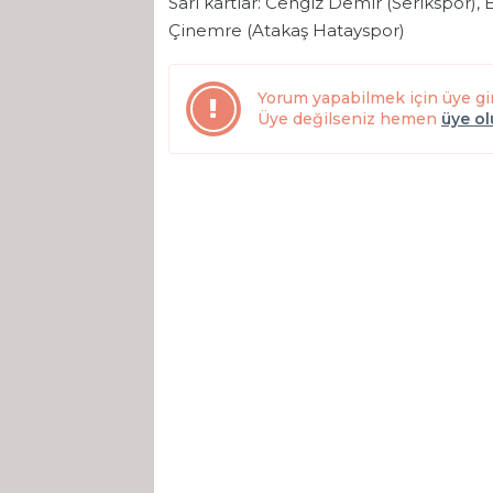
Sarı kartlar: Cengiz Demir (Serikspor),
Çinemre (Atakaş Hatayspor)
Yorum yapabilmek için üye gi
Üye değilseniz hemen
üye o