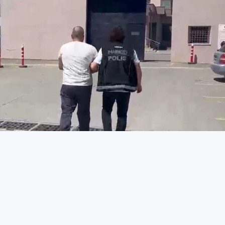
Yakalanmamak için sürekli yer
değiştiren şüpheli, polise
yakalandı
ASAYİŞ
25 Nisan 2026 - 16:18
13