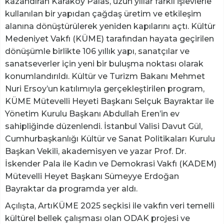
kazandıran Karaköy Palas, uzun yıllar farklı işlevlerle
kullanılan bir yapıdan çağdaş üretim ve etkileşim
alanına dönüştürülerek yeniden kapılarını açtı. Kültür
Medeniyet Vakfı (KÜME) tarafından hayata geçirilen
dönüşümle birlikte 106 yıllık yapı, sanatçılar ve
sanatseverler için yeni bir buluşma noktası olarak
konumlandırıldı. Kültür ve Turizm Bakanı Mehmet
Nuri Ersoy’un katılımıyla gerçekleştirilen program,
KÜME Mütevelli Heyeti Başkanı Selçuk Bayraktar ile
Yönetim Kurulu Başkanı Abdullah Eren’in ev
sahipliğinde düzenlendi. İstanbul Valisi Davut Gül,
Cumhurbaşkanlığı Kültür ve Sanat Politikaları Kurulu
Başkan Vekili, akademisyen ve yazar Prof. Dr.
İskender Pala ile Kadın ve Demokrasi Vakfı (KADEM)
Mütevelli Heyet Başkanı Sümeyye Erdoğan
Bayraktar da programda yer aldı.
Açılışta, ArtıKÜME 2025 seçkisi ile vakfın veri temelli
kültürel bellek çalışması olan ODAK projesi ve